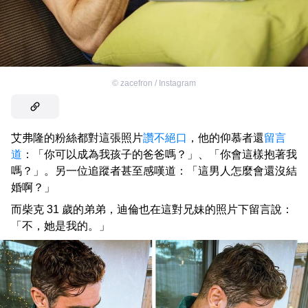
©
zacefron / Instagram
艾弗隆的粉絲都對這張照片
讚不絕口
，他的仰慕者還
留言
道
：「你可以成為我孩子的爸爸嗎？」、「你會這樣抱著我
嗎？」。另一位追蹤者甚至感嘆道：「這男人怎麼會還沒結
婚啊？」
而柴克 31 歲的弟弟，迪倫也在這對兄妹的照片下留言說：
「不，她是我的。」