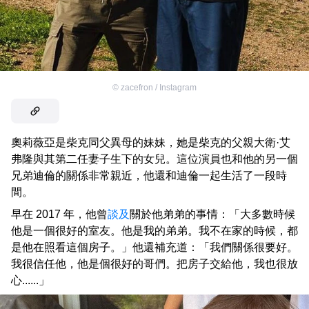
©
zacefron / Instagram
奧莉薇亞是柴克同父異母的妹妹，她是柴克的父親大衛·艾
弗隆與其第二任妻子生下的女兒。這位演員也和他的另一個
兄弟迪倫的關係非常親近，他還和迪倫一起生活了一段時
間。
早在 2017 年，他曾
談及
關於他弟弟的事情：「大多數時候
他是一個很好的室友。他是我的弟弟。我不在家的時候，都
是他在照看這個房子。」他還補充道：「我們關係很要好。
我很信任他，他是個很好的哥們。把房子交給他，我也很放
心......」