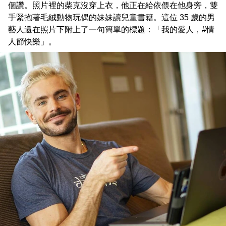
個讚。照片裡的柴克沒穿上衣，他正在給依偎在他身旁，雙
手緊抱著毛絨動物玩偶的妹妹讀兒童書籍。這位 35 歲的男
藝人還在照片下附上了一句簡單的標題：「我的愛人，#情
人節快樂」。