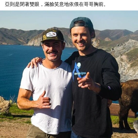
亞則是閉著雙眼，滿臉笑意地依偎在哥哥胸前。