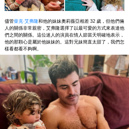
儘管
柴克·艾弗隆
和他的妹妹奧莉薇亞相差 32 歲，但他們倆
人的關係非常親密，艾弗隆選擇了以最可愛的方式來表達他
們之間的關係。這位迷人的演員在情人節當天明確地表示，
他的那顆心是屬於他妹妹的。這對兄妹簡直太甜了，我們怎
樣看都看不夠啊。