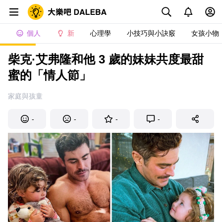
個人
新
心理學
小技巧與小訣竅
女孩小物
柴克·艾弗隆和他 3 歲的妹妹共度最甜
蜜的「情人節」
家庭與孩童
-
-
-
-