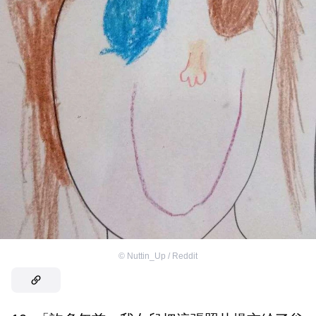
©
Nuttin_Up / Reddit