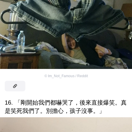
©
Im_Not_Famous / Reddit
16. 「剛開始我們都嚇哭了，後來直接爆笑。真
是笑死我們了。別擔心，孩子沒事。」