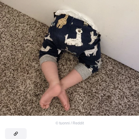
©
tuonni / Reddit