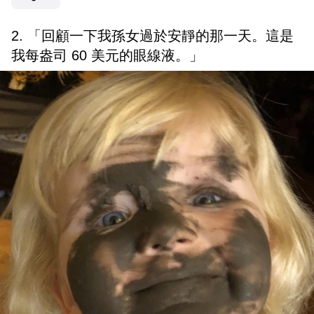
2. 「回顧一下我孫女過於安靜的那一天。這是
我每盎司 60 美元的眼線液。」