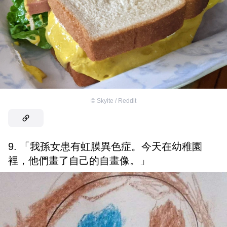
©
Skyite / Reddit
9. 「我孫女患有虹膜異色症。今天在幼稚園
裡，他們畫了自己的自畫像。」