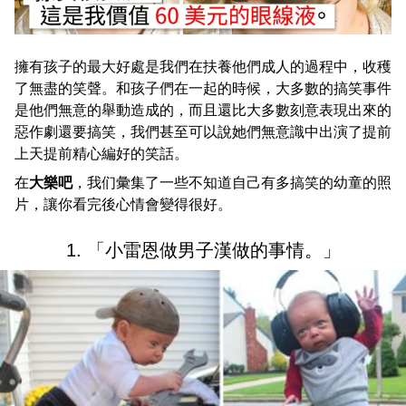
擁有孩子的最大好處是我們在扶養他們成人的過程中，收穫
了無盡的笑聲。和孩子們在一起的時候，大多數的搞笑事件
是他們無意的舉動造成的，而且還比大多數刻意表現出來的
惡作劇還要搞笑，我們甚至可以說她們無意識中出演了提前
上天提前精心編好的笑話。
在
大樂吧
，我们彙集了一些不知道自己有多搞笑的幼童的照
片，讓你看完後心情會變得很好。
1. 「小雷恩做男子漢做的事情。」