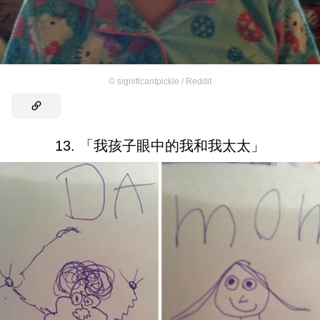
©
significantpickle / Reddit
13. 「我孩子眼中的我和我太太」