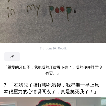
©
d_bone36 / Reddit
「親愛的牙仙子，我把我的牙齒吞下去了，我的便便裡面沒
有它。」
7. 「在我兒子搞怪嚇死我後，我星期一早上原
本很壓力的心情瞬間沒了，真是笑死我了！」