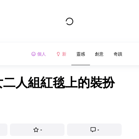
個人
新
靈感
創意
奇蹟
母女二人組紅毯上的裝扮
-
-