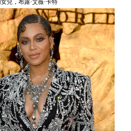
的女兒，布露·艾薇·卡特