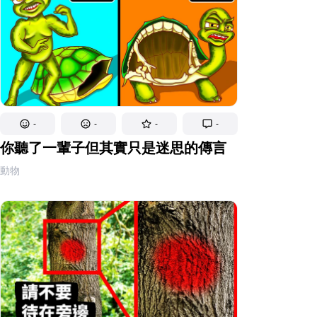
-
-
-
-
你聽了一輩子但其實只是迷思的傳言
動物