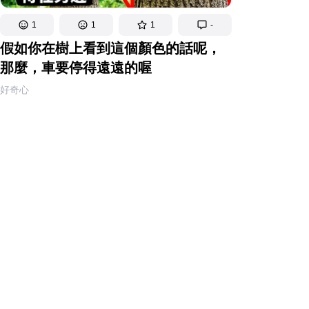
1
1
1
-
假如你在樹上看到這個顏色的話呢，
那麼，車要停得遠遠的喔
好奇心