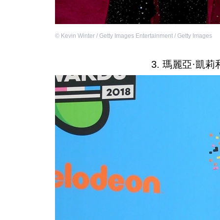
©
Kevin Winter / Getty Images Entertainment / Getty Images
3. 瑪麗亞·凱