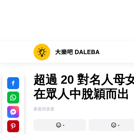
超過 20 對名人
在眾人中脫穎而出
家庭與孩童
-
-