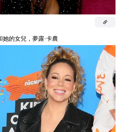
莉和她的女兒，夢露·卡農