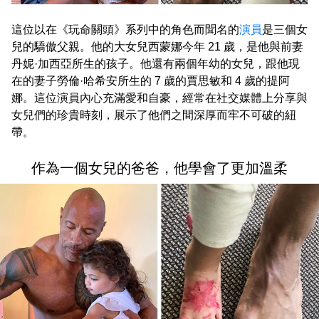
這位以在《玩命關頭》系列中的角色而聞名的
演員
是三個女
兒的驕傲父親。他的大女兒西蒙娜今年 21 歲，是他與前妻
丹妮·加西亞所生的孩子。他還有兩個年幼的女兒，跟他現
在的妻子勞倫·哈希安所生的 7 歲的賈思敏和 4 歲的提阿
娜。這位演員內心充滿愛和自豪，經常在社交媒體上分享與
女兒們的珍貴時刻，展示了他們之間深厚而牢不可破的紐
帶。
作為一個女兒的爸爸，他學會了更加溫柔