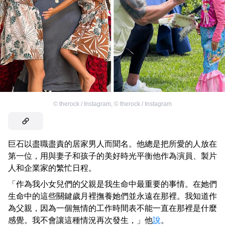
©
therock / Instagram
,
©
therock / Instagram
巨石以盡職盡責的居家男人而聞名。他總是把所愛的人放在
第一位，用與妻子和孩子的美好時光平衡他作為演員、製片
人和企業家的繁忙日程。
「作為我小女兒們的父親是我生命中最重要的事情。在她們
生命中的這些關鍵歲月裡撫養她們並永遠在那裡。我知道作
為父親，因為一個無情的工作時間表不能一直在那裡是什麼
感覺。我不會讓這種情況再次發生，」他
說
。