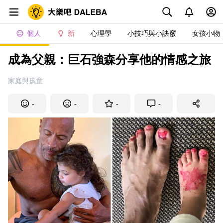
個人
新
心理學
小技巧與小訣竅
女孩小物
成為父親：巨石強森分享他的情感之旅
家庭與孩童
-
-
-
-