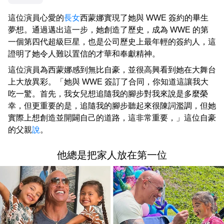
這位演員心愛的
長女
西蒙娜實現了她與 WWE 簽約的畢生
夢想。通過邁出這一步，她創造了歷史，成為 WWE 的第
一個第四代超級巨星，也是公司歷史上最年輕的簽約人，這
證明了她令人難以置信的才華和奉獻精神。
這位演員為西蒙娜感到無比自豪，並很高興看到她在大舞台
上大放異彩。「她與 WWE 簽訂了合同，你知道這讓我大
吃一驚。首先，我女兒想追隨我的腳步對我來說是多麼榮
幸，但更重要的是，追隨我的腳步聽起來很陳詞濫調，但她
實際上想創造並開闢自己的道路，這非常重要，」這位自豪
的父親
說
。
他總是把家人放在第一位