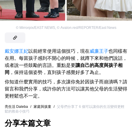
©
Mirrorpix/EAST NEWS
,
©
Avalon.red/REPORTER/East News
戴安娜王妃
以前經常使用這個技巧，現在
威廉王子
也同樣有
在用。每當孩子感到不開心的時候，就蹲下來和他們說話，
或者說一些鼓勵的言語。重點是要
讓自己的高度與孩子相
同
，保持這個姿勢，直到孩子感覺好多了為止。
你知道什麼實用的技巧，多次讓你免於因孩子而崩潰嗎？請
留言和我們分享，或許你的方法可以讓其他父母的生活變得
更輕鬆也不一定。
亮生活 Daleba
/
家庭與孩童
/
父母們分享了 6 個可以讓你的生活變得更輕
鬆的救命小技巧
分享本篇文章