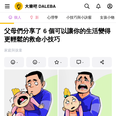
個人
新
心理學
小技巧與小訣竅
女孩小物
父母們分享了 6 個可以讓你的生活變得
更輕鬆的救命小技巧
家庭與孩童
-
-
-
-