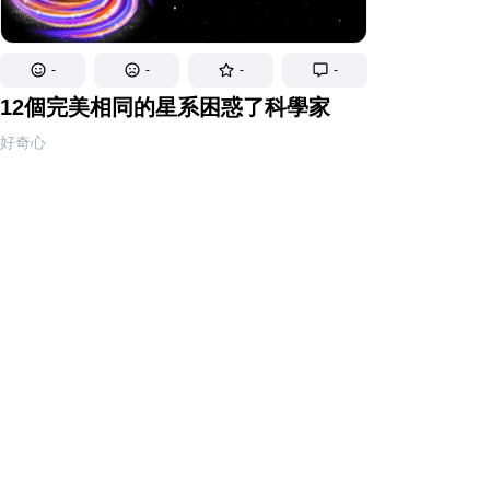
-
-
-
-
12個完美相同的星系困惑了科學家
好奇心