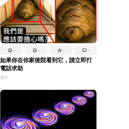
-
-
-
-
如果你在你家後院看到它，請立即打
電話求助
地方