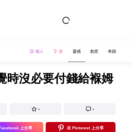
個人
新
靈感
創意
奇蹟
覺時沒必要付錢給褓姆
-
-
Facebook 上分享
在 Pinterest 上分享