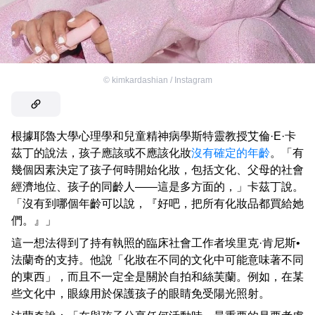
©
kimkardashian / Instagram
根據耶魯大學心理學和兒童精神病學斯特靈教授艾倫·E·卡
茲丁的說法，孩子應該或不應該化妝
沒有確定的年齡
。「有
幾個因素決定了孩子何時開始化妝，包括文化、父母的社會
經濟地位、孩子的同齡人——這是多方面的，」卡茲丁說。
「沒有到哪個年齡可以說，『好吧，把所有化妝品都買給她
們。』」
這一想法得到了持有執照的臨床社會工作者埃里克·肯尼斯•
法蘭奇的支持。他說「化妝在不同的文化中可能意味著不同
的東西」，而且不一定全是關於自拍和絲芙蘭。例如，在某
些文化中，眼線用於保護孩子的眼睛免受陽光照射。