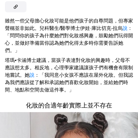
雖然一些父母擔心化妝可能是他們孩子的自尊問題，但專家
聲稱並非如此。兒科醫生/醫學博士伊娃·庫比切克-拉烏
說
：
「問問你的孩子為什麼她們對化妝感興趣，鼓勵她們玩得開
心，並做好準備當你認為她們化得太多時你需要告訴她
們。」
塔瑪•卡涵博士建議，當孩子表達對化妝的興趣時，父母不
應該想太多。相反地，心理學家建議讓孩子們有機會有限制
地嘗試。她
說
：「我同意小女孩不應該在屋外化妝。但我認
為我們應該從了解和承認她們喜歡化妝開始，並給她們時
間、地點和空間去做這件事。」
化妝的合適年齡實際上並不存在