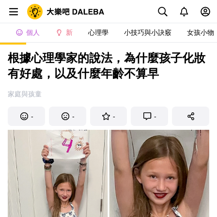
個人
新
心理學
小技巧與小訣竅
女孩小物
根據心理學家的說法，為什麼孩子化妝
有好處，以及什麼年齡不算早
家庭與孩童
-
-
-
-