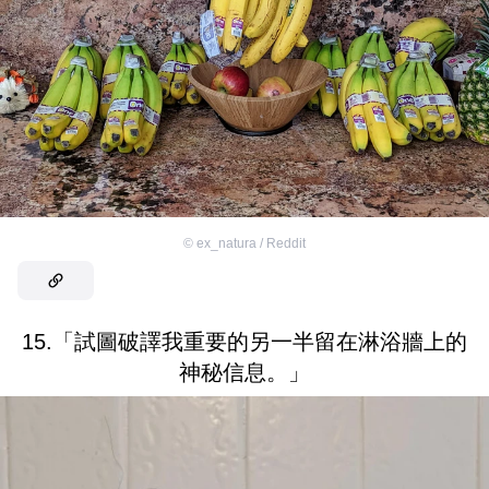
©
ex_natura / Reddit
15.「試圖破譯我重要的另一半留在淋浴牆上的
神秘信息。」