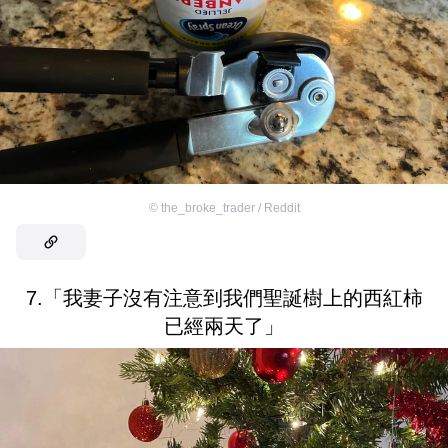
©
the_broke_trader / Reddit
7.「我妻子沒有注意到我們聖誕樹上的西紅柿
已經兩天了」