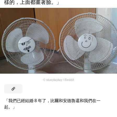
樣的，上面都畫著臉。」
©
stueytaytay / Reddit
「我們已經結婚 8 年了，比爾和安德魯還和我們在一
起。」