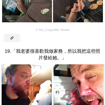
©
The_Craig1986 / Reddit
19.「我老婆很喜歡我做家務，所以我把這些照
片發給她。」