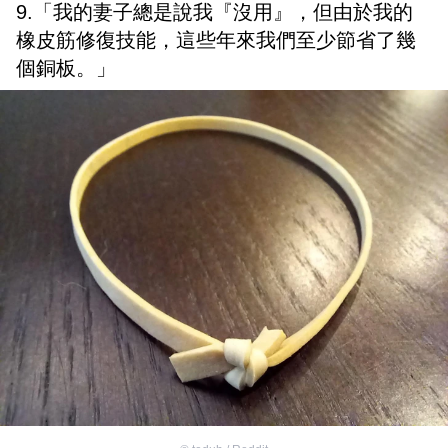
9.「我的妻子總是說我『沒用』，但由於我的
橡皮筋修復技能，這些年來我們至少節省了幾
個銅板。」