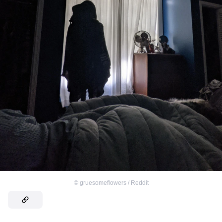
©
gruesomeflowers / Reddit