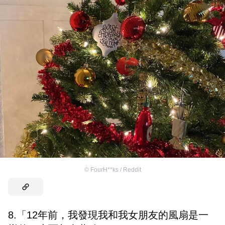
©
FourH**ks / Reddit
8.「12年前，我發現我和我女朋友的風扇是一