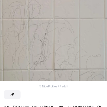
©
NicePickles / Reddit