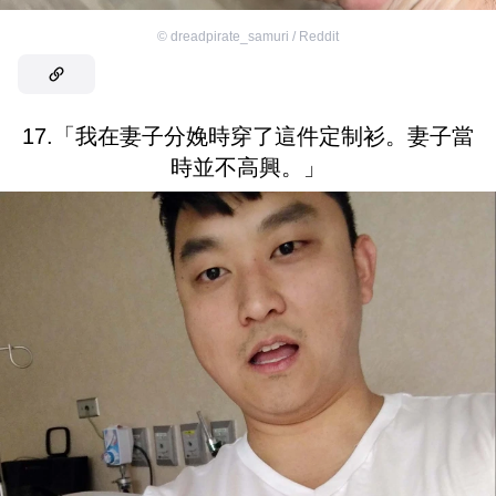
©
dreadpirate_samuri / Reddit
17.「我在妻子分娩時穿了這件定制衫。妻子當
時並不高興。」