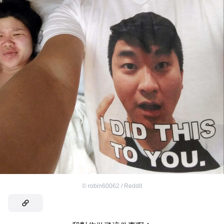
©
robin60062 / Reddit