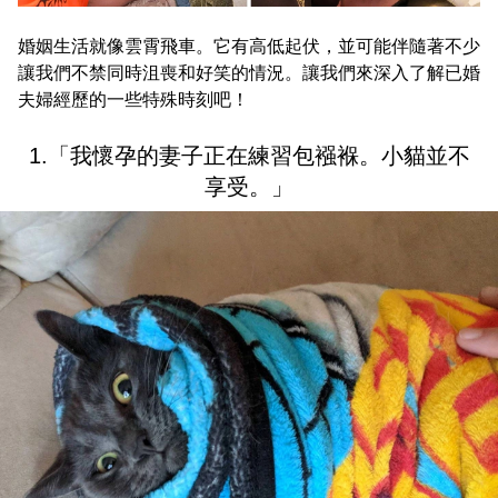
婚姻生活就像雲霄飛車。它有高低起伏，並可能伴隨著不少
讓我們不禁同時沮喪和好笑的情況。讓我們來深入了解已婚
夫婦經歷的一些特殊時刻吧！
1.「我懷孕的妻子正在練習包襁褓。小貓並不
享受。」