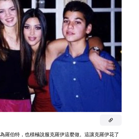
為羅伯特，也積極說服克羅伊這麼做。這讓克羅伊花了