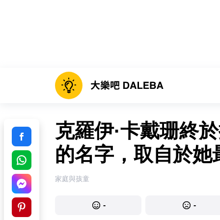
克羅伊·卡戴珊終於
的名字，取自於她
家庭與孩童
-
-