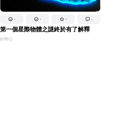
-
-
-
-
第一個星際物體之謎終於有了解釋
好奇心