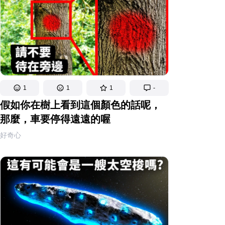
1
1
1
-
假如你在樹上看到這個顏色的話呢，
那麼，車要停得遠遠的喔
好奇心