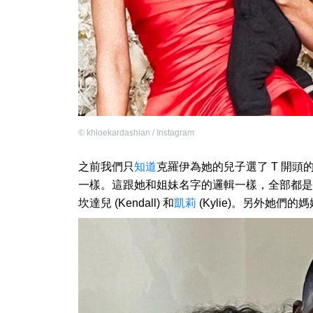
©
khloekardashian / Instagram
之前我們只
知道
克羅伊為她的兒子選了 T 開頭的名
一樣。這跟她和姐妹名字的邏輯一樣，全部都是 
坎達兒 (Kendall) 和
凱莉
(Kylie)。另外她們的媽