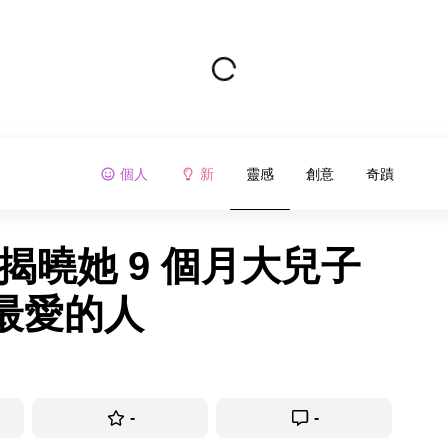
個人
新
靈感
創意
奇蹟
揭曉她 9 個月大兒子
最愛的人
-
-