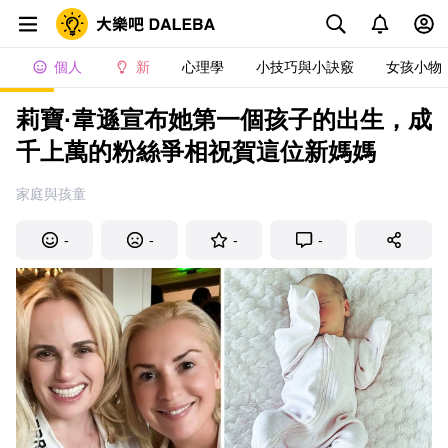
個人
新
心理學
小技巧與小訣竅
女孩小物
莉寶·韋遜宣布她第一個孩子的出生，成
千上萬的粉絲爭相祝賀這位新媽媽
家庭與孩童
-
-
-
-