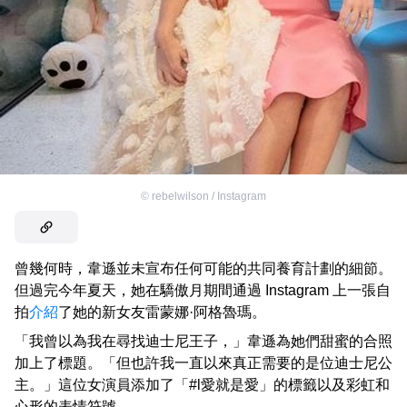
©
rebelwilson / Instagram
曾幾何時，韋遜並未宣布任何可能的共同養育計劃的細節。
但過完今年夏天，她在驕傲月期間通過 Instagram 上一張自
拍
介紹
了她的新女友雷蒙娜·阿格魯瑪。
「我曾以為我在尋找迪士尼王子，」韋遜為她們甜蜜的合照
加上了標題。「但也許我一直以來真正需要的是位迪士尼公
主。」這位女演員添加了「#l愛就是愛」的標籤以及彩虹和
心形的表情符號。