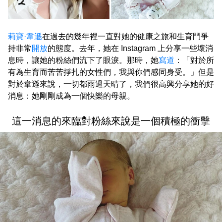
莉寶·韋遜
在過去的幾年裡一直對她的健康之旅和生育鬥爭
持非常
開放
的態度。去年，她在 Instagram 上分享一些壞消
息時，讓她的粉絲們流下了眼淚。那時，她
寫道
：「對於所
有為生育而苦苦掙扎的女性們，我與你們感同身受。」但是
對於韋遜來說，一切都雨過天晴了，我們很高興分享她的好
消息：她剛剛成為一個快樂的母親。
這一消息的來臨對粉絲來說是一個積極的衝擊