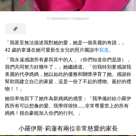
©
rebelwilson / Instagram
「我甚至無法描述我對她的愛，她是一個美麗的奇蹟，」
42 歲的韋遜在她可愛新生女兒的照片圖說中
寫道
。
「我永遠感謝所有參與其中的人，（你們知道你們是誰），
我們共同努力好幾年了，」她繼續道。「但我特別要感謝我
美麗的代孕媽媽，她以如此的優雅和關懷孕育了她。感謝妳
幫助我建立自己的家庭，這是一份了不起的禮物。最好的禮
物！！」
她坦率地寫下了她作為新媽媽的感受：「我準備好給小羅伊
西所有可以想像的愛。我學得很快......非常尊重世上的所有
媽媽！很自豪能加入你們的行列。」
小羅伊斯·莉蓮有兩位非常慈愛的家長