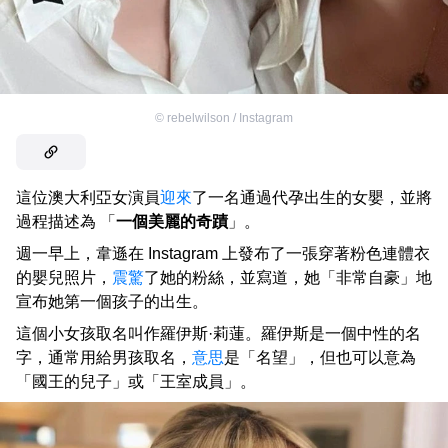
©
rebelwilson / Instagram
這位澳大利亞女演員
迎來
了一名通過代孕出生的女嬰，並將
過程描述為 「
一個美麗的奇蹟
」。
週一早上，韋遜在 Instagram 上發布了一張穿著粉色連體衣
的嬰兒照片，
震驚
了她的粉絲，並寫道，她「非常自豪」地
宣布她第一個孩子的出生。
這個小女孩取名叫作羅伊斯·莉蓮。羅伊斯是一個中性的名
字，通常用給男孩取名，
意思
是「名望」，但也可以意為
「國王的兒子」或「王室成員」。