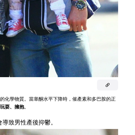
的化學物質。當睾酮水平下降時，催產素和多巴胺的正
玩耍、擁抱
。
會導致男性產後抑鬱。