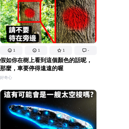
1
1
1
-
假如你在樹上看到這個顏色的話呢，
那麼，車要停得遠遠的喔
好奇心