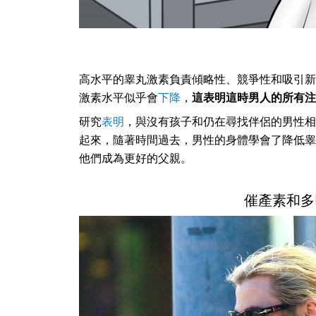
高水平的睾丸激素負責傾略性、競爭性和吸引新
激素水平似乎會
下降
，
這表明這時男人的所有注
研究
表明
，與沒有孩子和仍在尋找伴侶的男性相
起來，隨著時間過去，男性的身體學會了降低睾
他們成為更好的父親。
催產素和多