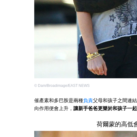
©
Dam/Broadimage/EAST NEWS
催產素和多巴胺是兩種
負責
父母和孩子之間連結
向作用便會上升，
讓新手爸爸更樂於和孩子一起
荷爾蒙的高低