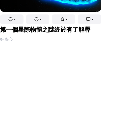
-
-
-
-
第一個星際物體之謎終於有了解釋
好奇心