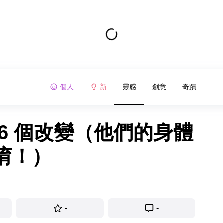
個人
新
靈感
創意
奇蹟
6 個改變（他們的身體
唷！）
-
-