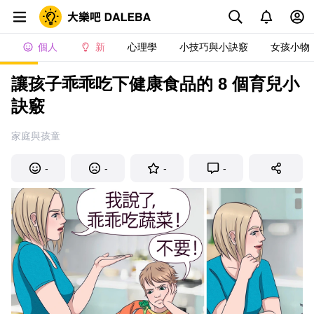
個人
新
心理學
小技巧與小訣竅
女孩小物
讓孩子乖乖吃下健康食品的 8 個育兒小
訣竅
家庭與孩童
-
-
-
-