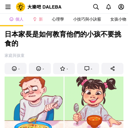
個人
新
心理學
小技巧與小訣竅
女孩小物
日本家長是如何教育他們的小孩不要挑
食的
家庭與孩童
-
-
-
-