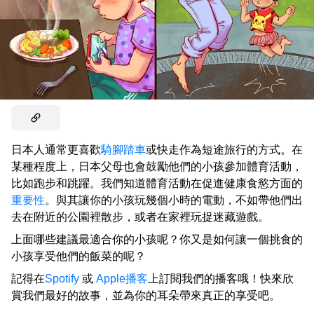
日本人通常更喜歡
騎腳踏車
或快走作為短途旅行的方式。在
某種程度上，日本父母也會鼓勵他們的小孩參加體育活動，
比如跑步和跳躍。我們知道體育活動在促進健康食慾方面的
重要性
。與其讓你的小孩玩幾個小時的電動，不如帶他們出
去在附近的公園裡散步，或者在家裡玩捉迷藏遊戲。
上面哪些建議最適合你的小孩呢？你又是如何讓一個挑食的
小孩享受他們的飯菜的呢？
記得在
Spotify
或
Apple播客
上訂閱我們的播客哦！快來欣
賞我們最好的故事，並為你的耳朵帶來真正的享受吧。