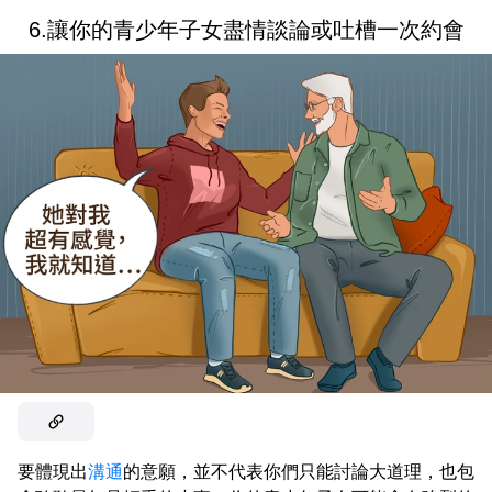
6.讓你的青少年子女盡情談論或吐槽一次約會
要體現出
溝通
的意願，並不代表你們只能討論大道理，也包