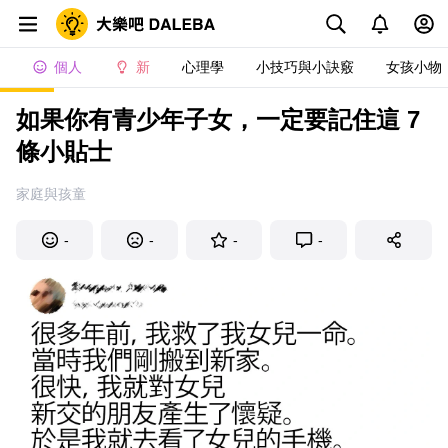
個人
新
心理學
小技巧與小訣竅
女孩小物
如果你有青少年子女，一定要記住這 7
條小貼士
家庭與孩童
-
-
-
-