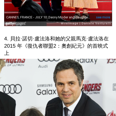
4. 貝拉·諾切·盧法洛和她的父親馬克·盧法洛在
2015 年《復仇者聯盟2：奧創紀元》的首映式
上