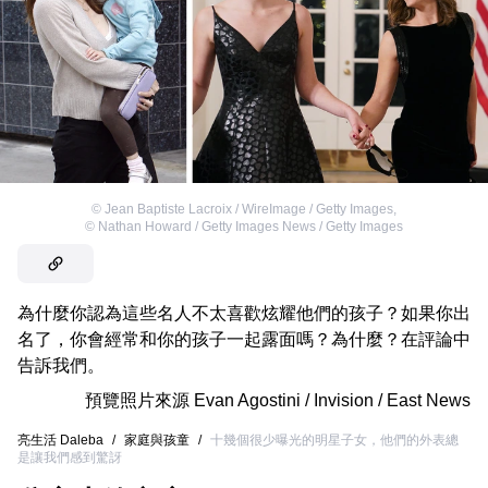
©
Jean Baptiste Lacroix / WireImage / Getty Images
,
©
Nathan Howard / Getty Images News / Getty Images
為什麼你認為這些名人不太喜歡炫耀他們的孩子？如果你出
名了，你會經常和你的孩子一起露面嗎？為什麼？在評論中
告訴我們。
預覽照片來源
Evan Agostini / Invision / East News
亮生活 Daleba
/
家庭與孩童
/
十幾個很少曝光的明星子女，他們的外表總
是讓我們感到驚訝