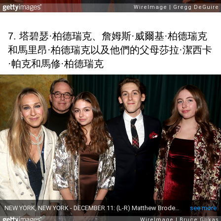
7. 塔碧瑟·柏德瑞克、詹姆斯·威爾基·柏德瑞克
和馬里昂·柏德瑞克以及他們的父母莎拉·潔西卡
·帕克和馬修·柏德瑞克