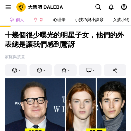
個人
新
心理學
小技巧與小訣竅
女孩小物
十幾個很少曝光的明星子女，他們的外
表總是讓我們感到驚訝
家庭與孩童
-
-
-
-