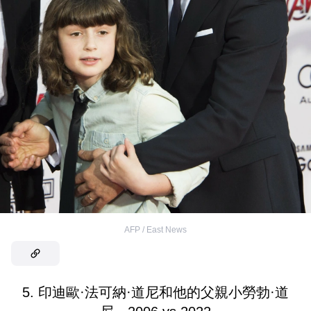
AFP / East News
5. 印迪歐·法可納·道尼和他的父親小勞勃·道