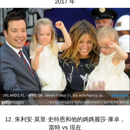
2017 年
12. 朱利安·莫里·史特恩和他的媽媽麗莎·庫卓，
當時 vs 現在