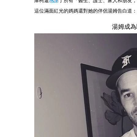
庫柯還
感謝
了所有「醫生、護士、家人和朋友，
這位滿面紅光的媽媽還對她的伴侶湯姆告白道：
湯姆成為