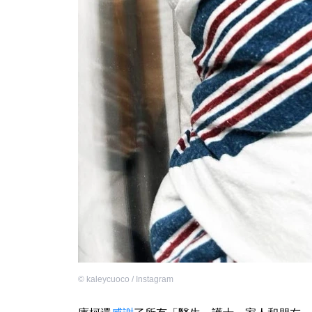
©
kaleycuoco / Instagram