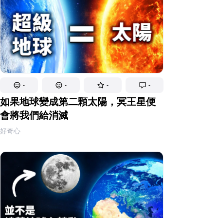
-
-
-
-
如果地球變成第二顆太陽，冥王星便
會將我們給消滅
好奇心