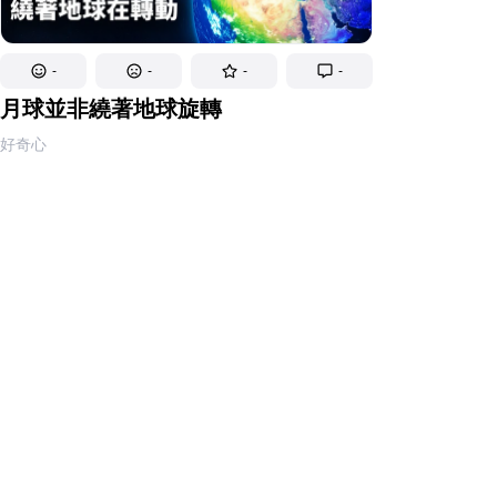
-
-
-
-
月球並非繞著地球旋轉
好奇心