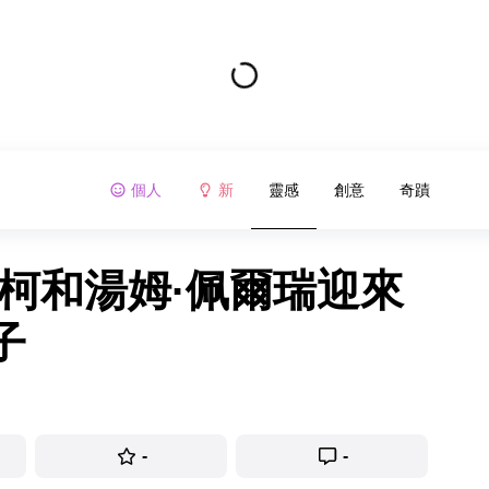
個人
新
靈感
創意
奇蹟
柯和湯姆·佩爾瑞迎來
子
-
-