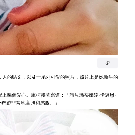
動人的貼文，以及一系列可愛的照片，照片上是她新生的
，配上幾個愛心。庫柯接著寫道：「請見瑪蒂爾達·卡邁恩·
小奇跡非常地高興和感激。」