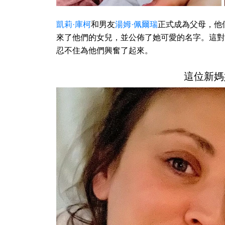
凱莉·庫柯
和男友
湯姆·佩爾瑞
正式成為父母，他們
來了他們的女兒，並公佈了她可愛的名字。這對
忍不住為他們興奮了起來。
這位新媽