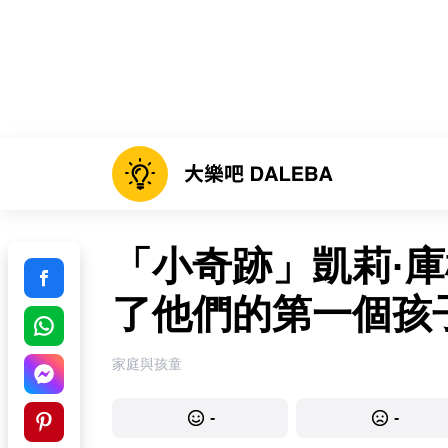
「小奇跡」凱莉·庫
了他們的第一個孩
家庭與孩童
-
-