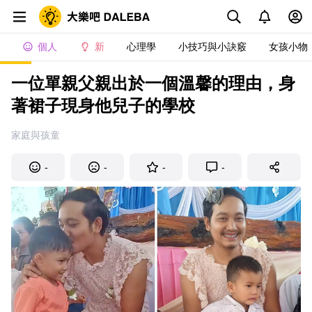
個人
新
心理學
小技巧與小訣竅
女孩小物
一位單親父親出於一個溫馨的理由，身
著裙子現身他兒子的學校
家庭與孩童
-
-
-
-