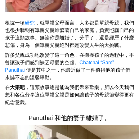
根據一項
研究
，就單親父母而言，大多都是單親母親，我們
也很少聽到有單親父親維繫著自己的家庭，負責照顧自己的
孩子這類故事。無論你是離婚了、分手了，還是經歷了什麼
悲傷，身為一個單親父親絕對都是改變人生的大挑戰。
許多父親成功地改變了這一角色，在撫養孩子的過程中，不
曾讓孩子們感到缺乏母愛的空虛。
Chatchai “Sam”
Panuthai
便是其中之一，他最近做了一件值得他的孩子們
永誌不忘的溫馨舉動。
在
大樂吧
，這類故事總是能為我們帶來歡樂，所以今天我們
想和各位分享這位單親父親是如何讓孩子的母親節變得更有
紀念意義。
Panuthai 和他的妻子離婚了。