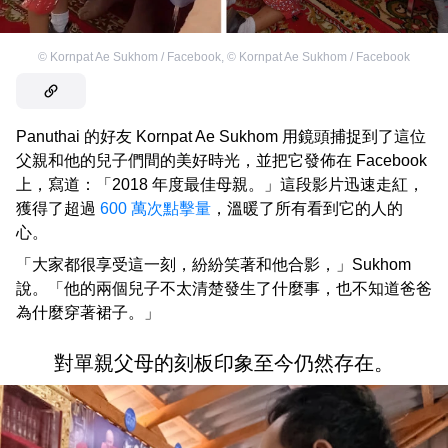
©
Kornpat Ae Sukhom / Facebook
,
©
Kornpat Ae Sukhom / Facebook
Panuthai 的好友 Kornpat Ae Sukhom 用鏡頭捕捉到了這位
父親和他的兒子們間的美好時光，並把它發佈在 Facebook
上，寫道：「2018 年度最佳母親。」這段影片迅速走紅，
獲得了超過
600 萬次點擊量
，溫暖了所有看到它的人的
心。
「大家都很享受這一刻，紛紛笑著和他合影，」Sukhom
說。「他的兩個兒子不太清楚發生了什麼事，也不知道爸爸
為什麼穿著裙子。」
對單親父母的刻板印象至今仍然存在。