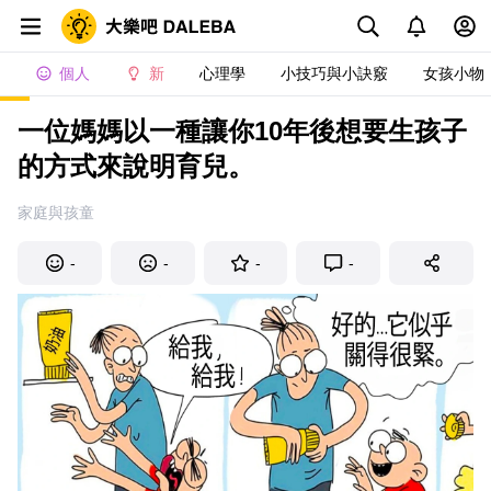
個人
新
心理學
小技巧與小訣竅
女孩小物
一位媽媽以一種讓你10年後想要生孩子
的方式來說明育兒。
家庭與孩童
-
-
-
-