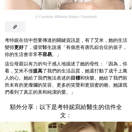
©
Courtney Williams Baker / Facebook
考特妮在信中想要傳達的關鍵資訊是，有了艾米，她的生活
變得
更好
了，儘管醫生說過「有個患有唐氏綜合症的孩子，
你的生活會非常
不容易
。」
這位母親以有力的句子感人地描述了她的母性：「因為，你
看，艾米不僅
提高
了我們的生活品質，她還打動了成千上萬
人的心。她給了我們無法表述的
目標
和快樂。她給了我們前
所未有的更燦爛的笑容、更多的笑聲和更甜蜜的吻。她讓我
們看到了真正的美和純潔的愛。」
額外分享：以下是考特妮寫給醫生的信件全
文：