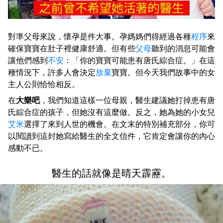
對準父母來說，懷孕是件大事。孕媽媽們得經過各種
程序
來
確保寶寶在肚子裡健康舒適。但有些
父母
聽到的消息可能會
讓他們感到
不安
：「你的寶寶可能患有唐氏綜合症。」在這
種情況下，許多人會決定
放棄
寶寶。但今天我們故事中的女
主人公則恰恰相反。
在
大樂吧
，我們知道這樣一位母親，醫生建議她打掉患有唐
氏綜合症的孩子，但她沒有這麼做。反之，她為她的小女兒
艾米
選擇了來到人世的機會。在文末的特別補充部分，你可
以閱讀到這封她寫給醫生的全文信件，它肯定會讓你的內心
感動不已。
醫生的話就像是晴天霹靂。