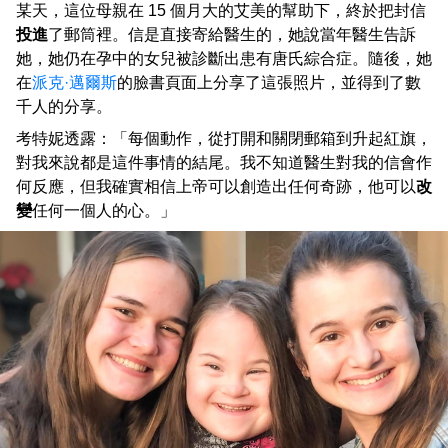
某天，這位母親在 15 個月大的艾美的幫助下，終於把封信
投進
了郵筒裡。信是直接寄給醫生的，她說當年醫生告訴
她，她仍在孕中的女兒被診斷出患有唐氏綜合症。隨後，她
在
派克·邁爾斯
的臉書頁面上分享了這張照片，並得到了數
千人的分享。
考特妮透露：「每個動作，從打開和關閉郵箱到升起紅旗，
對我來說都是這件事情的結尾。我不知道醫生對我的信會作
何反應，但我確實相信上帝可以創造出任何奇跡，他可以
改
變
任何一個人的心。」