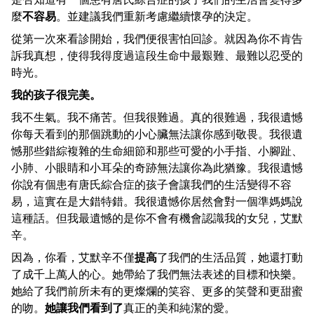
麼
不容易
。並建議我們重新考慮繼續懷孕的決定。
從第一次來看診開始，我們便很害怕回診。就因為你不肯告
訴我真想，使得我得度過這段生命中最艱難、最難以忍受的
時光。
我的孩子很完美。
我不生氣。我不痛苦。但我很難過。真的很難過，我很遺憾
你每天看到的那個跳動的小心臟無法讓你感到敬畏。我很遺
憾那些錯綜複雜的生命細節和那些可愛的小手指、小腳趾、
小肺、小眼睛和小耳朵的奇跡無法讓你為此猶豫。我很遺憾
你說有個患有唐氏綜合症的孩子會讓我們的生活變得不容
易，這實在是大錯特錯。我很遺憾你居然會對一個準媽媽說
這種話。但我最遺憾的是你不會有機會認識我的女兒，艾默
辛。
因為，你看，艾默辛不僅
提高
了我們的生活品質，她還打動
了成千上萬人的心。她帶給了我們無法表述的目標和快樂。
她給了我們前所未有的更燦爛的笑容、更多的笑聲和更甜蜜
的吻。
她讓我們看到了
真正的美和純潔的愛。