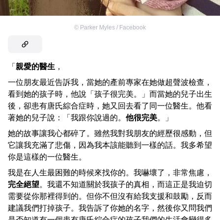
©
Parker Myles / Facebook
「
親愛的醫生
，
一位朋友最近告訴我，當她的產前專家在她做超聲波檢查，
看到她的孩子時，他說「孩子很完美。」而當她的兒子出生
後，卻患有唐氏綜合症時，她又回去看了同一位醫生。他看
著她的兒子說：「我跟你說過的。
他很完美
。」
她的故事讓我心都碎了。雖然我對我朋友的經歷很感動，但
它讓我充滿了悲傷，因為我本該能聽到一樣的話。我多希望
你是這樣的一位醫生。
我是在人生最困難的時候來找你的。我嚇壞了，非常焦慮，
完全絕望
。我還不知道關於我孩子的真相，而這正是我迫切
需要從你那裡得到的。但你不但沒有給我支援和鼓勵，反而
建議我們打掉孩子。我告訴了你她的名字，然後你又問我們
是否知道有一個患有唐氏綜合症的孩子我們的生活會變得多