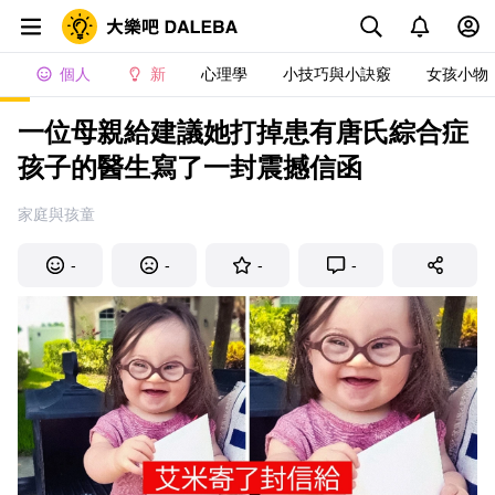
個人
新
心理學
小技巧與小訣竅
女孩小物
一位母親給建議她打掉患有唐氏綜合症
孩子的醫生寫了一封震撼信函
家庭與孩童
-
-
-
-