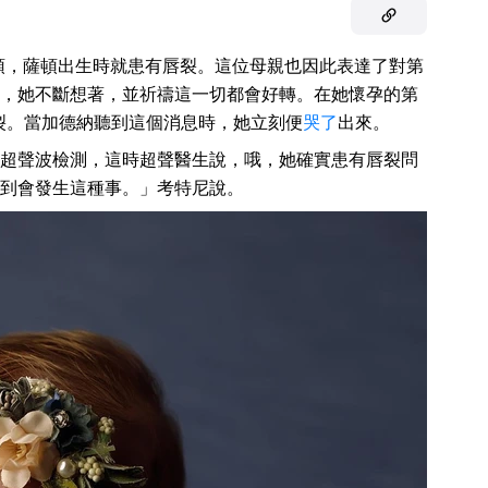
頓，薩頓出生時就患有唇裂。這位母親也因此表達了對第
，她不斷想著，並祈禱這一切都會好轉。在她懷孕的第
裂。當加德納聽到這個消息時，她立刻便
哭了
出來。
超聲波檢測，這時超聲醫生說，哦，她確實患有唇裂問
到會發生這種事。」考特尼說。