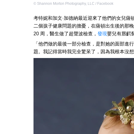
©
Shannon Morton Photography, LLC / Facebook
考特妮和加文·加德納最近迎來了他們的女兒薩
二個孩子健康問題的擔憂，在薩頓出生後的那晚
20 周，醫生做了超聲波檢查，
發現
嬰兒有唇齶
「他們做的最後一部分檢查，是對她的面部進行
題。我記得當時我完全驚呆了，因為我根本沒想