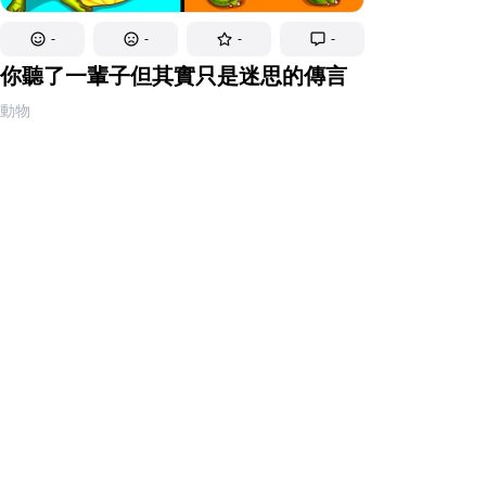
-
-
-
-
你聽了一輩子但其實只是迷思的傳言
動物