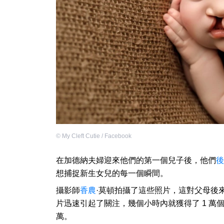
©
My Cleft Cutie / Facebook
在加德納夫婦迎來他們的第一個兒子後，他們
後
想捕捉新生女兒的每一個瞬間。
攝影師
香農
·莫頓拍攝了這些照片，這對父母後
片迅速引起了關注，幾個小時內就獲得了 1 萬
萬。