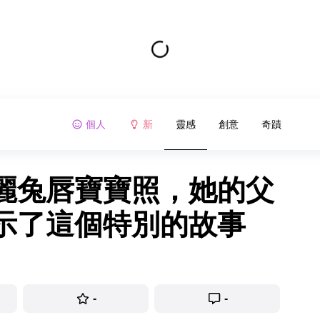
個人
新
靈感
創意
奇蹟
麗兔唇寶寶照，她的父
示了這個特別的故事
-
-