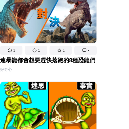
1
1
1
-
連暴龍都會想要趕快落跑的8種恐龍們
好奇心