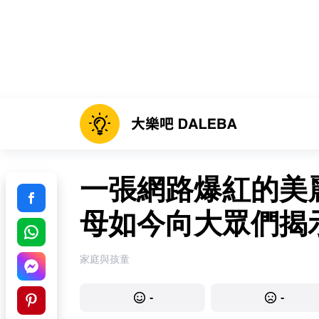
一張網路爆紅的美
母如今向大眾們揭
家庭與孩童
-
-