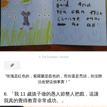
©
TheToolMan / Reddit
“玫瑰是紅色的，紫羅蘭是藍色的，而你還是禿頭，你沒辦
法改變這個事實！”
6. 「我 11 歲孩子做的愚人節整人把戲，這讓
我真的覺得教育非常成功。」