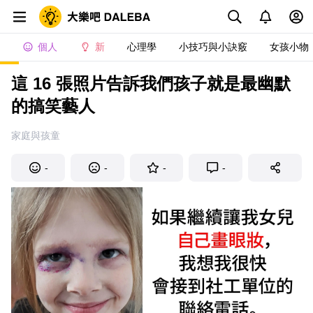
個人
新
心理學
小技巧與小訣竅
女孩小物
這 16 張照片告訴我們孩子就是最幽默
的搞笑藝人
家庭與孩童
-
-
-
-