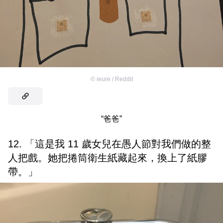
©
ieure / Reddit
“爸爸”
12. 「這是我 11 歲女兒在愚人節對我們做的整
人把戲。她把捲筒衛生紙藏起來，換上了紙膠
帶。」