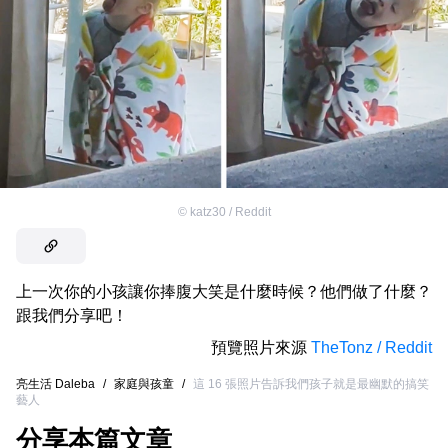
©
katz30 / Reddit
上一次你的小孩讓你捧腹大笑是什麼時候？他們做了什麼？
跟我們分享吧！
預覽照片來源
TheTonz / Reddit
亮生活 Daleba
/
家庭與孩童
/
這 16 張照片告訴我們孩子就是最幽默的搞笑
藝人
分享本篇文章