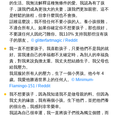
的生活。我無法解釋這種無條件的愛。我認為有了孩
子，讓我們成為更強大的夫妻，讓我們更加親密。這不
是輕鬆的旅程，但拿什麼我也不會換。
話雖這麼說，我不怪任何不要小孩的人。養小孩很難，
不適合所有人。如果你確定你不想要孩子，那也很好，
不要讓任何人因此刁難你。我110% 支持我那些沒有孩
子的朋友 。
© glitterfartmagic / Reddit
我一直不想要孩子。我喜歡孩子，只要他們不是我的就
好。當我連自己的幸福都不太確定時，為別人的幸福負
責，對我來說負擔太重。我丈夫想結婚生子。我父母也
給我壓力。
我屈服於所有人的壓力，生了一個小男孩。他今年 4
歲。我愛他勝過世界上的任何人。
© Minimum-
Flamingo-151 / Reddit
我不想要孩子，因為我知道我不是做母親的料。但因為
我丈夫的緣故，我有兩個小孩。生下他們，並把他們養
的很出色，我感到非常榮幸。
我認為自己很幸運，我一直將孩子們視為獨立個體，而