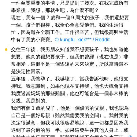
一件至關重要的事情，只是提到了幾次。在我完成所有
學業後，我想，那就生吧，為什麼不呢？
現在，我有一個 2 歲和一個 9 周大的孩子，我們還想要
一個。孩子們很棒，我全心全意愛他們。我的生活很
忙，因為還在全職工作。工作很辛苦，但我很高興生活
中有了我的小寶寶。
© kungfu_kick*** / Reddit
交往三年後，我男朋友知道我不想要孩子，我也知道他
想要。他真的很想要孩子，但我們曾經（現在也是）非
常相愛，這似乎是一個遙遠的未來決定，所以當時還不
是決定性因素。
五年後，我懷孕了。我嚇壞了。當我告訴他時，他很支
持我。我意識到，如果他現在支持我，他也大概會支持
我度過當媽媽的那些難關，他也可能會是一個非常棒的
父親。我是對的。
我們有個 1 歲的兒子，他是一個優秀的父親，我也認為
自己是一個好母親（雖然我需要我的空間）。我對我的
決定很滿意，但我可以很容易地說，這一切都是因為我
遇到了最合適的另一半。如果這發生在其他人身上，或