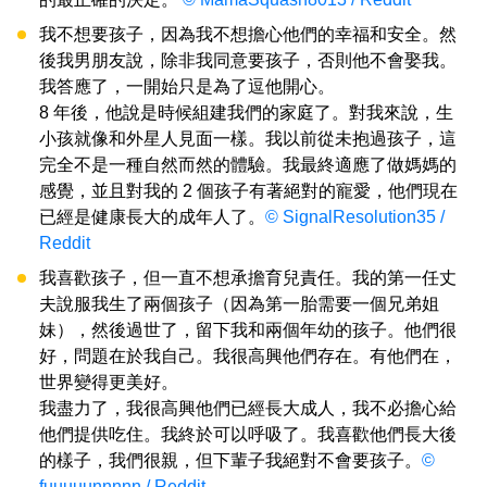
我不想要孩子，因為我不想擔心他們的幸福和安全。然
後我男朋友說，除非我同意要孩子，否則他不會娶我。
我答應了，一開始只是為了逗他開心。
8 年後，他說是時候組建我們的家庭了。對我來說，生
小孩就像和外星人見面一樣。我以前從未抱過孩子，這
完全不是一種自然而然的體驗。我最終適應了做媽媽的
感覺，並且對我的 2 個孩子有著絕對的寵愛，他們現在
已經是健康長大的成年人了。
© SignalResolution35 /
Reddit
我喜歡孩子，但一直不想承擔育兒責任。我的第一任丈
夫說服我生了兩個孩子（因為第一胎需要一個兄弟姐
妹），然後過世了，留下我和兩個年幼的孩子。他們很
好，問題在於我自己。我很高興他們存在。有他們在，
世界變得更美好。
我盡力了，我很高興他們已經長大成人，我不必擔心給
他們提供吃住。我終於可以呼吸了。我喜歡他們長大後
的樣子，我們很親，但下輩子我絕對不會要孩子。
©
fuuuuunnnnn / Reddit