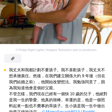
©
Friday Night Lights / Imagine Television and co-producers
我丈夫和我都計劃不要孩子。我不喜歡孩子，我丈夫不
想承擔責任。然後，在我們建立關係大約 9 年後（但在
我們結婚之前），他開始改變想法。我勉強同意了，因
為我知道他會是個好父親。
不管怎樣，我們現在已經有一個快 10 歲的兒子，他絕對
是我一生的摯愛。他真的很棒。幸運的是，他是一個照
料起來一點也不費事的乖孩子。生小孩是我一生中做出
的最正確的決定。
© MamaSquash8013 / Reddit