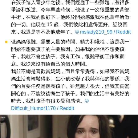
在孩子進入青少年之後，我們經歷了一些難題，有很多
爭論和叛逆。今年早些時候，他做了一次很重要的背部
手術，在我的照顧下，他終於開始感激我在他童年所做
的一切。他現在 15 歲，我們彼此相處得更好。話說回
來，我還是等不及他成年了。
© mslady210_99 / Reddit
做媽媽很難。需要大量的時間、精力和犧牲，這是我一
開始不想要孩子的主要原因。如果我的伴侶不想要孩
子，我就不會生孩子。我有工作，很難平衡工作和家
庭。我從來沒有給自己的個人時間。
我並不總是喜歡當媽媽，而且常常覺得，如果我不當媽
媽生活會輕鬆得多。生小孩改變了我與伴侶的關係；我
們的首要任務是撫養孩子。雖然壓力很大，但我其實蠻
開心的，不能說後悔生了孩子。我們的生活中有美好的
時光，我對孩子有很多愛和感情。
©
Difficult_Humor1170 / Reddit