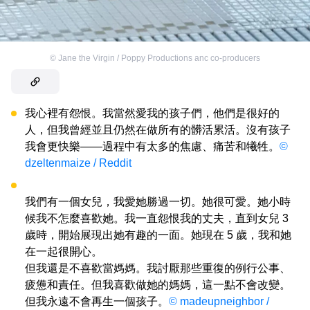
©
Jane the Virgin / Poppy Productions anc co-producers
我心裡有怨恨。我當然愛我的孩子們，他們是很好的
人，但我曾經並且仍然在做所有的髒活累活。沒有孩子
我會更快樂——過程中有太多的焦慮、痛苦和犧牲。
©
dzeltenmaize / Reddit
我們有一個女兒，我愛她勝過一切。她很可愛。她小時
候我不怎麼喜歡她。我一直怨恨我的丈夫，直到女兒 3
歲時，開始展現出她有趣的一面。她現在 5 歲，我和她
在一起很開心。
但我還是不喜歡當媽媽。我討厭那些重復的例行公事、
疲憊和責任。但我喜歡做她的媽媽，這一點不會改變。
但我永遠不會再生一個孩子。
© madeupneighbor /