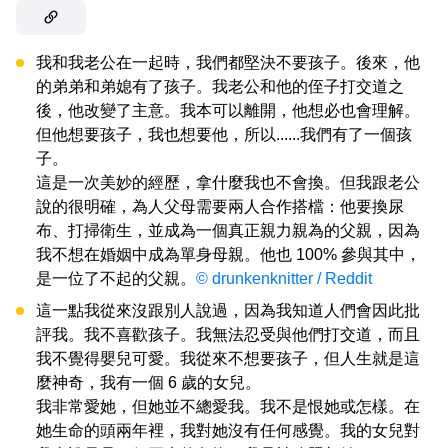
我和我老公在一起時，我們都堅決不要孩子。後來，他
的弟弟和弟媳有了孩子。我老公和他的侄子打交道之
後，他改變了主意。我本可以離開，他想必也會理解。
但他想要孩子，我也想要他，所以......我們有了一個孩
子。
這是一次美妙的經歷，拿什麼我也不會換。但我跟老公
說的很明確，為人父母需要兩人合作搭檔：他要換尿
布、打掃衛生，並成為一個真正親力親為的父親，因為
我不想在婚姻中成為單身母親。他也 100% 參與其中，
是一位了不起的父親。
© drunkenknitter / Reddit
這一點我從來沒跟別人說過，因為我知道人們會因此批
評我。我不喜歡孩子。我無法忍受與他們打交道，而且
我不覺得嬰兒可愛。我從來不想要孩子，但人生就是這
麼神奇，我有一個 6 歲的女兒。
我非常愛她，但她並不總愛我。我不是恨她或怎樣。在
她生命的頭兩年裡，我對她沒有任何感覺。我的女兒對