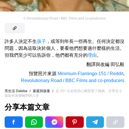
©
Revolutionary Road / BBC Films and co-producers
許多人決定不生
孩子
，或等到年長一些再生。任何決定都沒
問題，因為這取決於個人，要看他們想要過什麼樣的生活。
但我們至少可以告訴你，他們都有充分的
理由
。
翻譯與改編
田弘毅
預覽照片來源
Minimum-Flamingo-151 / Reddit
,
Revolutionary Road / BBC Films and co-producers
亮生活 Daleba
/
家庭與孩童
/
這 20+ 位女性回心轉意當了媽媽，分享生小
孩如何改變她們的人生
分享本篇文章