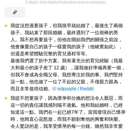
©
Maid / John Wells Productions and co-producers
我從沒想過要孩子，但我很早就結婚了，最後生了兩個
孩子。我結束了那段婚姻，最終遇到了一位很棒的男
人。我不想再要孩子，但他在開始我們的關係之前說，
他會像愛自己的孩子一樣愛我的孩子（他確實如此），
但還是希望體驗完整的育兒過程等等。
最後我們選了折中方案。我有著充分的育兒經驗（我最
大和最小的孩子差了 12 歲），讓我做好準備再要一個，
但我不會成為全職父母。我想專注於我的事。我們堅持
這一點，他也做了一位了不起的父親，不僅親力親為，
而且非常值得信賴。
© isitpurple / Reddit
我從不想要孩子，因為懷孕和分娩的想法令人厭惡，而
這一切的責任讓我感到喘不過氣。他和我結婚時，已經
知道這一點。我們在一起已經7年了。當我發現自己懷孕
時，他簡直心花怒放，而我不願剝奪他的興奮和快樂。
令人驚訝的是，我享受懷孕的每一分鐘。雖然我非常愛