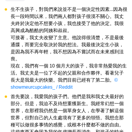
生不生孩子，對我們來說並不是一個決定性因素...因為很
長一段時間以來，我們兩人都對孩子很漠不關心。我丈
夫終於決定他不想要小孩，我也接受了他的決定。我很
高興成為酷酷的阿姨和叔叔。
可接著，我丈夫改變了主意。他說得很清楚，不是最後
通牒，而要完全取決於我的想法。我最後決定生小孩，
是因為我不再年輕，我不想因為不嘗試而在未來感到沮
喪。
現在，我們有一個 10 個月大的孩子，我非常熱愛我的生
活。我丈夫是一位了不起的父親和合作夥伴。看著兒子
長大是我最大的快樂。我們目前已經有了第二胎。
©
showmeurcupcakes_ / Reddit
首先要說，我愛我的孩子們。他們是我和我丈夫最好的
部分。但是，我迫不及待想重獲新生。我經常幻想一個
世界，在那裡我仍然是一個單身女人，在學著了解這個
世界，但對自己的人生處境有了更多的領悟。我想念那
種可以做很多事情的感覺，或根本什麼都不做的自由。
這些東西不會因為我的年歲增長而消失。和孩子的時光