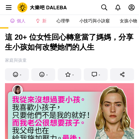
個人
新
心理學
小技巧與小訣竅
女孩小物
這 20+ 位女性回心轉意當了媽媽，分享
生小孩如何改變她們的人生
家庭與孩童
-
-
-
-