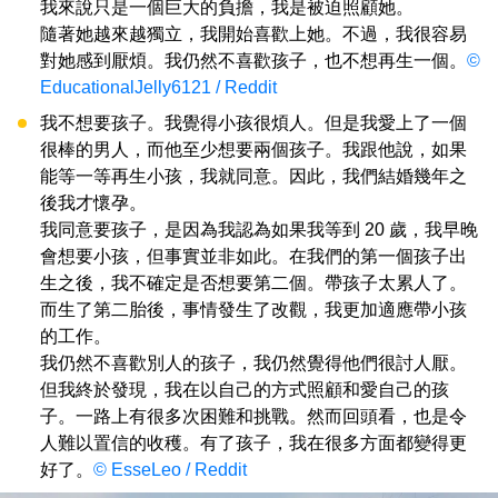
我來說只是一個巨大的負擔，我是被迫照顧她。
隨著她越來越獨立，我開始喜歡上她。不過，我很容易
對她感到厭煩。我仍然不喜歡孩子，也不想再生一個。
©
EducationalJelly6121 / Reddit
我不想要孩子。我覺得小孩很煩人。但是我愛上了一個
很棒的男人，而他至少想要兩個孩子。我跟他說，如果
能等一等再生小孩，我就同意。因此，我們結婚幾年之
後我才懷孕。
我同意要孩子，是因為我認為如果我等到 20 歲，我早晚
會想要小孩，但事實並非如此。在我們的第一個孩子出
生之後，我不確定是否想要第二個。帶孩子太累人了。
而生了第二胎後，事情發生了改觀，我更加適應帶小孩
的工作。
我仍然不喜歡別人的孩子，我仍然覺得他們很討人厭。
但我終於發現，我在以自己的方式照顧和愛自己的孩
子。一路上有很多次困難和挑戰。然而回頭看，也是令
人難以置信的收穫。有了孩子，我在很多方面都變得更
好了。
© EsseLeo / Reddit