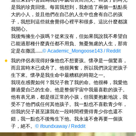
是我的珍貴回憶。每當我想到，我創造了兩個一點點長
大的小人，並且他們在自己的人生中也會有自己的孩
子，我想到這些就會覺得心裡平和很多。這比什麼都讓
我開心。
我後悔擁生小孩嗎？從來沒有，但如果我說我不希望自
己能過那種什麼責任都不用負、無憂無慮的人生，那肯
定是在撒謊......
© Academic_Mongoose143 / Reddit
我的伴侶表現得好像他也不想要孩。懷孕是一個驚喜，
而且當時木已成舟了。他很興奮，所以我們決定把孩子
生下來。懷孕是我生命中最糟糕的時期之一。
我現在感覺如何？我兒子救了我的命。他很棒，我愛他
勝過愛自己的生命。他是整個宇宙中我最喜歡的孩子。
他有表兄弟，都是很正常的小孩，但我要抱歉地說，我
受不了他們或任何其他孩子。我一點也不喜歡青少年，
但我的兒子甚至讓我在一段時間裡覺得青少你也還不
錯，我一點也不後悔生下他。我永遠不會再要一個孩
子，絕不。
© ifoundxaway / Reddit