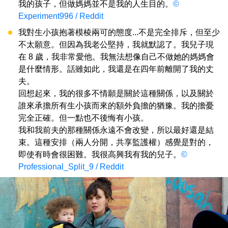
我的孩子，但做媽媽並不是我的人生目的。
©
Experiment996 / Reddit
我對生小孩抱著模棱兩可的態度...不是完全排斥，但至少
不太願意。但因為我老公堅持，我就默認了。我兒子現
在 8 歲，我非常愛他。我無法想像自己不做她的媽媽會
是什麼情形。話雖如此，我還是在四年前離開了我的丈
夫。
回想起來，我的很多不情願是關於這種關係，以及關於
誰來承擔所有生小孩而來的額外負擔的猶豫。我的擔憂
完全正確。但一點也不後悔有小孩。
我和我前夫的那種關係永遠不會改變，所以最好還是結
束。這種安排（兩人分開，共享監護權）感覺是對的，
即使有時會很困難。我很高興我有我的兒子。
©
Professional_Split_9 / Reddit