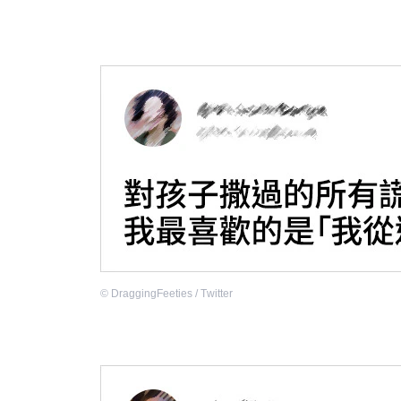
©
DraggingFeeties / Тwitter