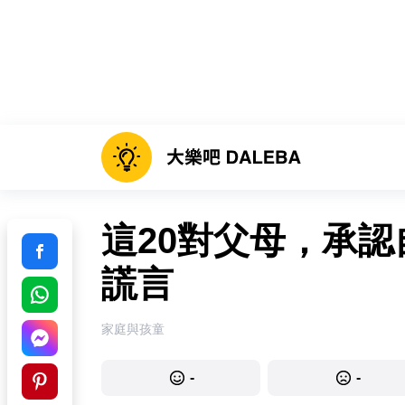
這20對父母，承
謊言
家庭與孩童
-
-