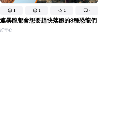
1
1
1
-
連暴龍都會想要趕快落跑的8種恐龍們
好奇心