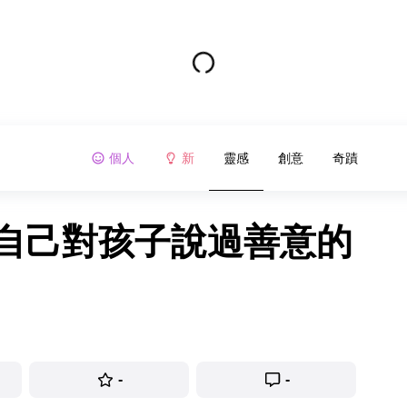
個人
新
靈感
創意
奇蹟
認自己對孩子說過善意的
-
-