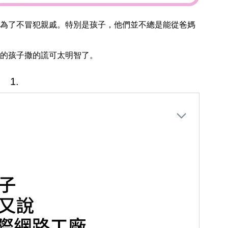
為了不冒犯親戚。特別是孩子，他們並不總是能從爸媽
的孩子撒的謊可太明智了。
1.