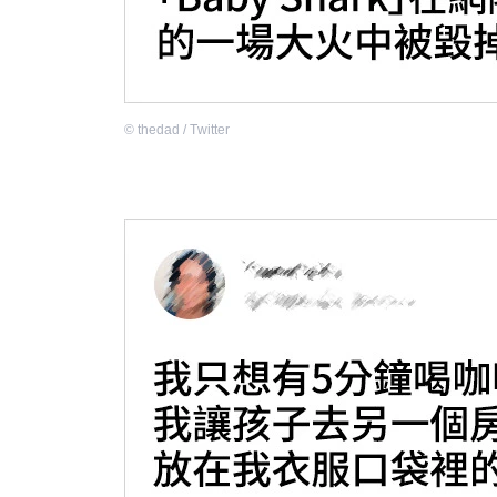
©
thedad / Тwitter