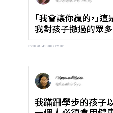
©
StellaGMaddox / Тwitter