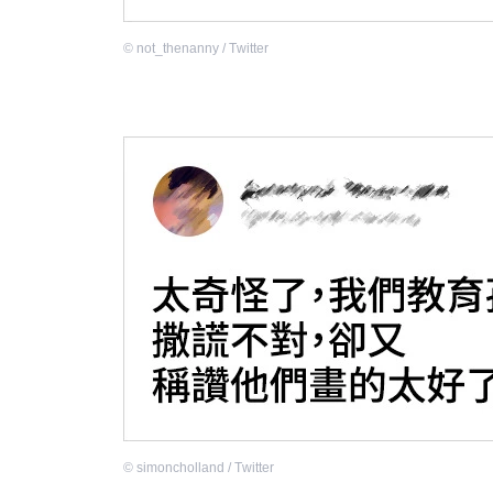
©
not_thenanny / Тwitter
©
simoncholland / Тwitter