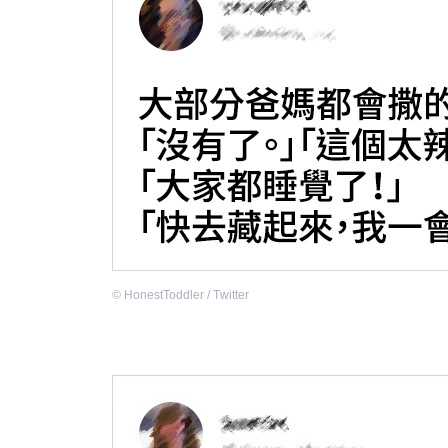
©
HonestToddler / Тwitter