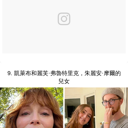
9. 凱萊布和麗芙·弗魯特里克，朱麗安·摩爾的
兒女