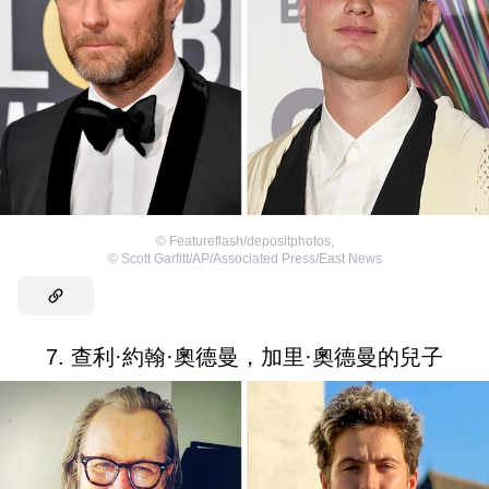
©
Featureflash/depositphotos
,
©
Scott Garfitt/AP/Associated Press/East News
7. 查利·約翰·奧德曼，加里·奧德曼的兒子