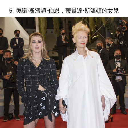
5. 奧諾·斯溫頓·伯恩，蒂爾達·斯溫頓的女兒