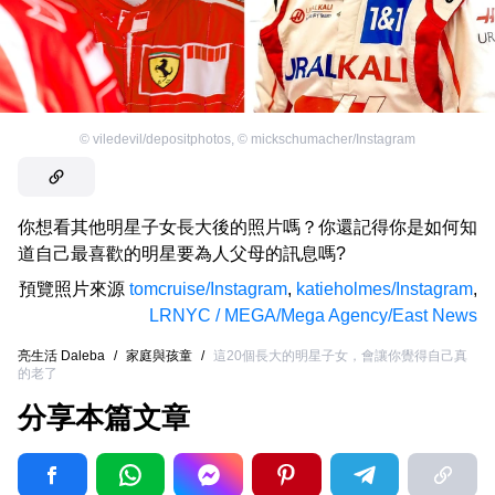
©
viledevil/depositphotos
,
©
mickschumacher/Instagram
你想看其他明星子女長大後的照片嗎？你還記得你是如何知
道自己最喜歡的明星要為人父母的訊息嗎?
預覽照片來源
tomcruise/Instagram
,
katieholmes/Instagram
,
LRNYC / MEGA/Mega Agency/East News
亮生活 Daleba
/
家庭與孩童
/
這20個長大的明星子女，會讓你覺得自己真
的老了
分享本篇文章