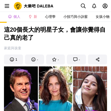
個人
新
心理學
小技巧與小訣竅
女孩小物
這20個長大的明星子女，會讓你覺得自
己真的老了
家庭與孩童
1
-
-
-