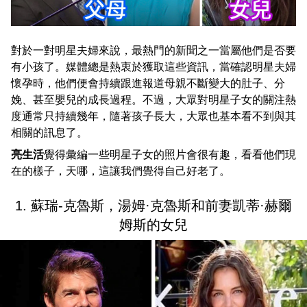
對於一對明星夫婦來說，最熱門的新聞之一當屬他們是否要
有小孩了。媒體總是熱衷於獲取這些資訊，當確認明星夫婦
懷孕時，他們便會持續跟進報道母親不斷變大的肚子、分
娩、甚至嬰兒的成長過程。不過，大眾對明星子女的關注熱
度通常只持續幾年，隨著孩子長大，大眾也基本看不到與其
相關的訊息了。
亮生活
覺得彙編一些明星子女的照片會很有趣，看看他們現
在的樣子，天哪，這讓我們覺得自己好老了。
1. 蘇瑞-克魯斯，湯姆·克魯斯和前妻凱蒂·赫爾
姆斯的女兒