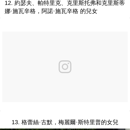
12. 約瑟夫、帕特里克、克里斯托弗和克里斯蒂
娜·施瓦辛格，阿諾·施瓦辛格 的兒女
13. 格蕾絲·古默，梅麗爾·斯特里普的女兒