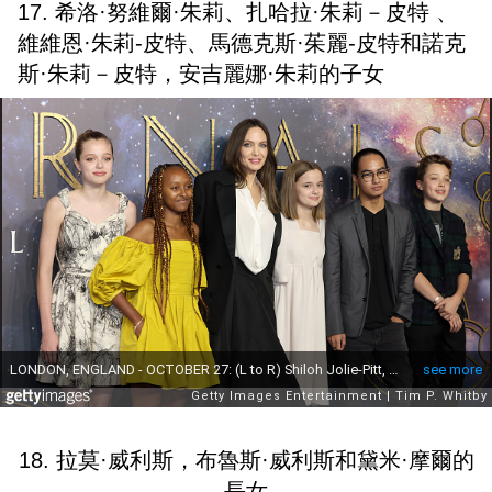
17. 希洛·努維爾·朱莉、扎哈拉·朱莉－皮特 、
維維恩·朱莉-皮特、馬德克斯·茱麗-皮特和諾克
斯·朱莉－皮特，安吉麗娜·朱莉的子女
18. 拉莫·威利斯，布魯斯·威利斯和黛米·摩爾的
長女