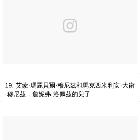
19. 艾蒙·瑪麗貝爾·穆尼茲和馬克西米利安·大衛
·穆尼茲，詹妮弗·洛佩茲的兒子