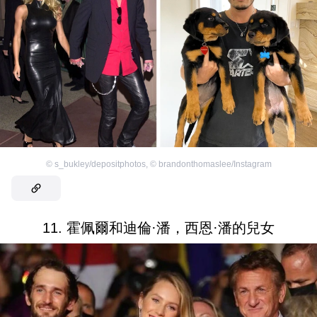
©
s_bukley/depositphotos
,
©
brandonthomaslee/Instagram
11. 霍佩爾和迪倫·潘，西恩·潘的兒女