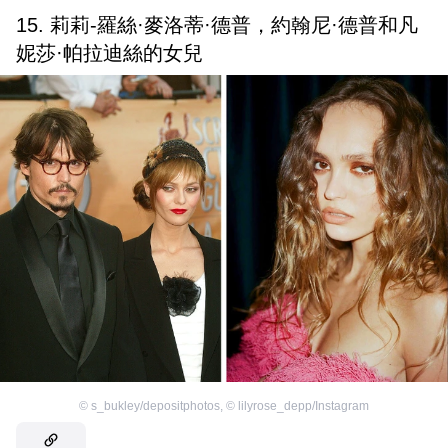
15. 莉莉-羅絲·麥洛蒂·德普，約翰尼·德普和凡
妮莎·帕拉迪絲的女兒
©
s_bukley/depositphotos
,
©
lilyrose_depp/Instagram