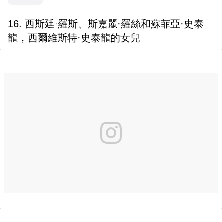
16. 西斯廷·羅斯、斯嘉麗·羅絲和蘇菲亞·史泰
龍，西爾維斯特·史泰龍的女兒