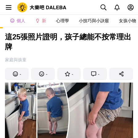
個人
新
心理學
小技巧與小訣竅
女孩小物
這25張照片證明，孩子總能不按常理出
牌
家庭與孩童
-
-
-
-