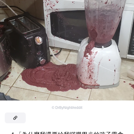
©
DrByNight/reddit