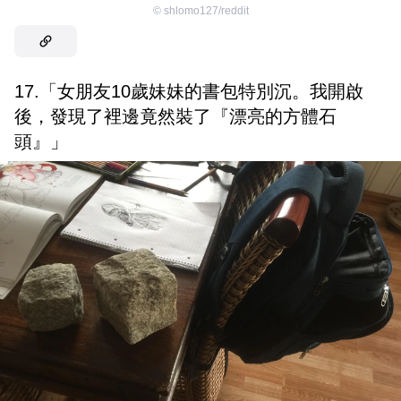
©
shlomo127/reddit
17.「女朋友10歲妹妹的書包特別沉。我開啟
後，發現了裡邊竟然裝了『漂亮的方體石
頭』」