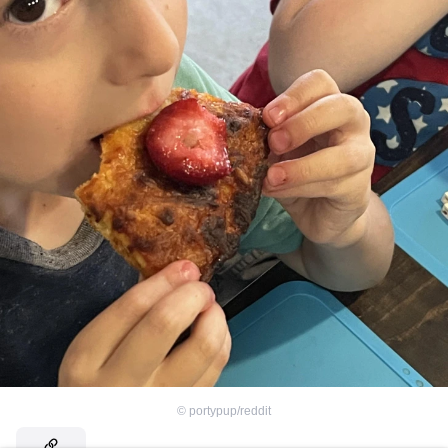
©
portypup/reddit