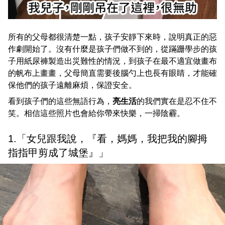
所有的父母都很清楚一點，孩子安靜下來時，說明真正的惡
作劇開始了。沒有什麼是孩子們做不到的，從蹣跚學步的孩
子用紙尿褲製造出災難性的情況，到孩子在最不適宜做畫布
的帆布上畫畫，父母簡直需要後腦勺上也長有眼睛，才能確
保他們的孩子遠離麻煩，保證安全。
看到孩子們的這些無語行為，
亮生活
的我們實在是忍不住不
笑。相信這些照片也會給你帶來快樂，一掃陰霾。
1.「女兒跟我說，『看，媽媽，我把我的腳拇
指指甲剪成了城堡』」