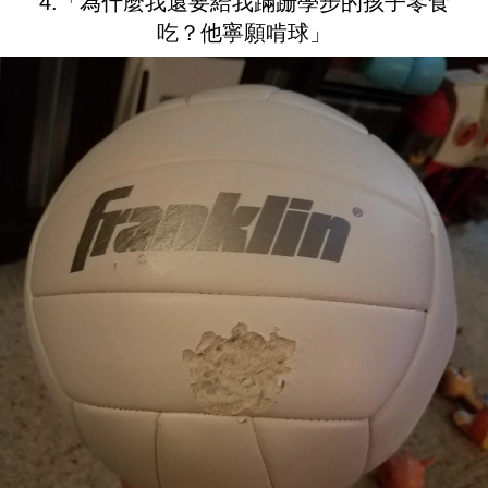
4.「為什麼我還要給我蹣跚學步的孩子零食
吃？他寧願啃球」