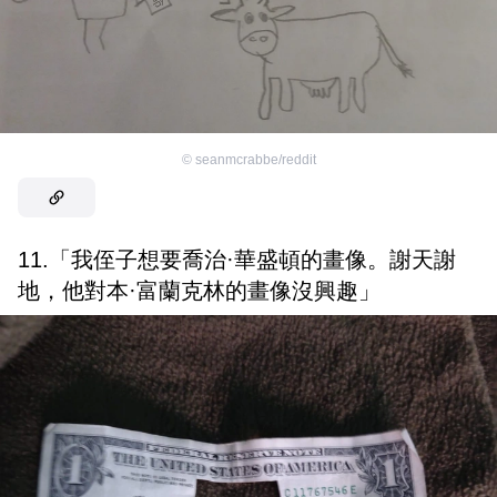
©
seanmcrabbe/reddit
11.「我侄子想要喬治·華盛頓的畫像。謝天謝
地，他對本·富蘭克林的畫像沒興趣」