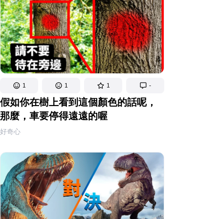
1
1
1
-
假如你在樹上看到這個顏色的話呢，
那麼，車要停得遠遠的喔
好奇心