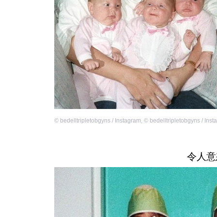
©
bedelltripletobgyns / Instagram
,
©
bedelltripletobgyns / Ins
令人意