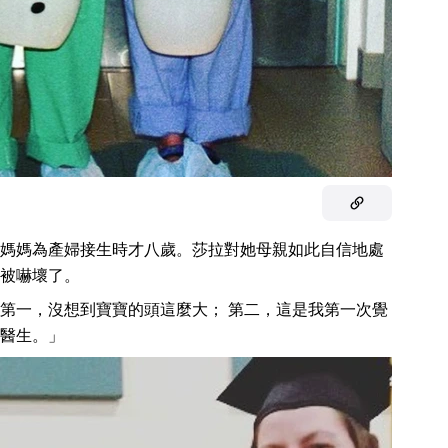
媽媽為產婦接生時才八歲。莎拉對她母親如此自信地處
被嚇壞了。
第一，沒想到寶寶的頭這麼大； 第二，這是我第一次覺
醫生。」