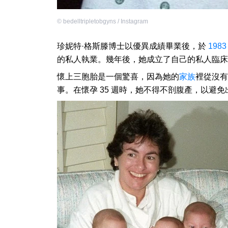
©
bedelltripletobgyns / Instagram
珍妮特·格斯滕博士以優異成績畢業後，於
1983
的私人執業。幾年後，她成立了自己的私人臨床
懷上三胞胎是一個驚喜，因為她的
家族
裡從沒有
事。在懷孕 35 週時，她不得不剖腹產，以避