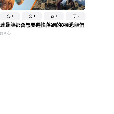
1
1
1
-
連暴龍都會想要趕快落跑的8種恐龍們
好奇心