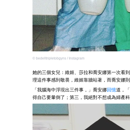
©
bedelltripletobgyns / Instagram
她的三個女兒：維姬、莎拉和喬安娜第一次看到
理這件事感到敬畏，維姬靠牆站著，而喬安娜則
「我腦海中浮現出三件事，」喬安娜
回憶
道，「
得自己要暈倒了；第三，我絕對不想成為婦產科