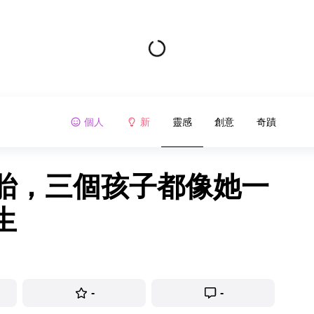
個人
新
靈感
創意
奇蹟
胎，三個孩子都像她一
生
-
-