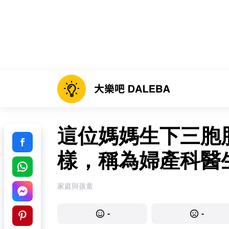
這位媽媽生下三胞
樣，稱為婦產科醫
家庭與孩童
-
-