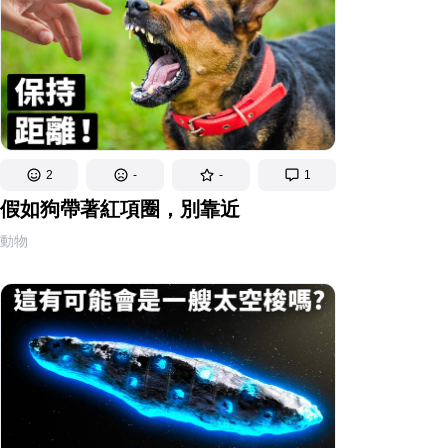
2
-
-
1
假如狗帶著紅項圈，別靠近
動物