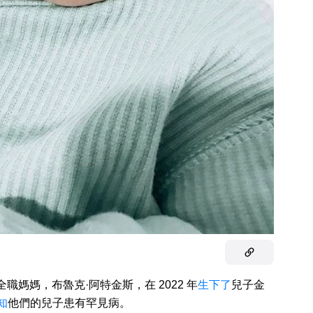
職媽媽，布魯克·阿特金斯，在 2022 年
生下了
兒子金
知
他們的兒子患有罕見病。