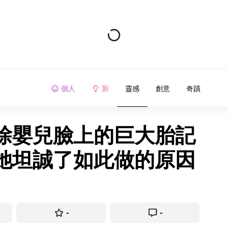
個人
新
靈感
創意
奇蹟
除嬰兒臉上的巨大胎記
她坦誠了如此做的原因
-
-