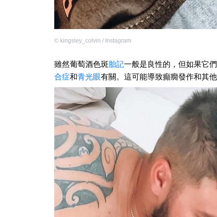
©
kingsley_colvin / Instagram
雖然葡萄酒色斑
胎記
一般是良性的，但如果它們
合症
和
青光眼
有關。這可能導致癲癇發作和其