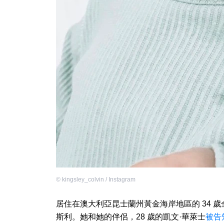
©
kingsley_colvin / Instagram
居住在澳大利亞昆士蘭州黃金海岸地區的 34 歲全
斯利。她和她的伴侶，28 歲的凱文·華萊士
被告