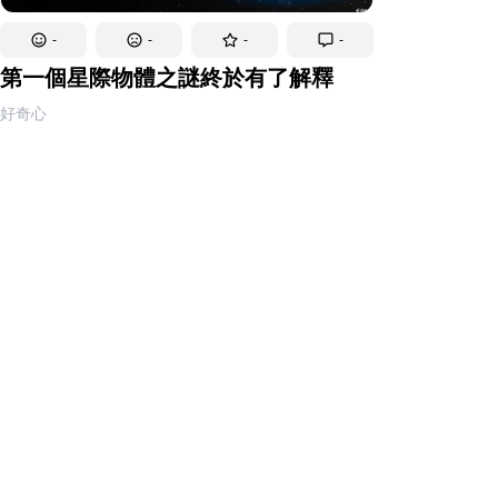
-
-
-
-
第一個星際物體之謎終於有了解釋
好奇心