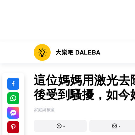
這位媽媽用激光去
後受到騷擾，如今
家庭與孩童
-
-