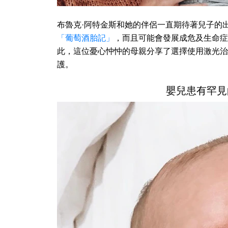
布魯克·阿特金斯和她的伴侶一直期待著兒子的
「葡萄酒胎記」
，而且可能會發展成危及生命症
此，這位憂心忡忡的母親分享了選擇使用激光治
護。
嬰兒患有罕見