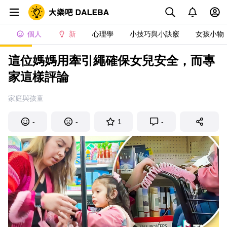
個人
新
心理學
小技巧與小訣竅
女孩小物
這位媽媽用牽引繩確保女兒安全，而專
家這樣評論
家庭與孩童
-
-
1
-