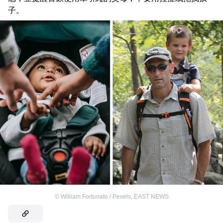
子。
©
William Fortunato / Pexels
,
EAST NEWS