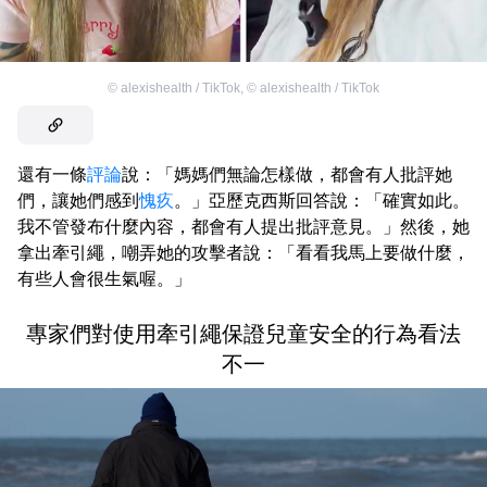
©
alexishealth / TikTok
,
©
alexishealth / TikTok
還有一條
評論
說：「媽媽們無論怎樣做，都會有人批評她
們，讓她們感到
愧疚
。」亞歷克西斯回答說：「確實如此。
我不管發布什麼內容，都會有人提出批評意見。」然後，她
拿出牽引繩，嘲弄她的攻擊者說：「看看我馬上要做什麼，
有些人會很生氣喔。」
專家們對使用牽引繩保證兒童安全的行為看法
不一