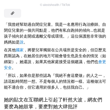
©
alexishealth / TikTok
「我曾經幫助過自閉症兒童。我是一名應用行為治療師。自
閉症兒童的一個共同點是，他們有私自跑掉的傾向...也就是
孩子傾向於走開或逃離父母或環境。」這位保護慾非常強的
媽媽如是
說
。
在其他
國家
，將嬰兒單獨留在公共場所是安全的，但亞歷克
西斯認為，在她居住的地方可能會發生危及生命的情況（如
綁架）。她還說，如果其他家庭接受這個建議，他們也
會更
安全
。
「所以，如果你是那些認為『我絕不會這麼做』的人之一，
請花點時間想一想。不是每個人的情況都一樣。這種做法可
能不適合你，但它適用於很多人，包括我自己。」
她的貼文在互聯網上引起了軒然大波，網友們
要麽為她鼓掌，要麽對她大肆批評