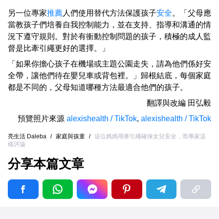
另一位專家
推薦
人們使用替代方法保護孩子
安全
。「父母應
當教孩子們培養自我控制能力，並在支持、指導和溝通的情
況下遵守規則。對於有衝動控制問題的孩子，積極的成人監
督是比牽引繩更好的選擇。」
「如果你擔心孩子在機場或主題公園走失，請為他們係好安
全帶，讓他們待在嬰兒車或背包裡。」歸根結底，每個家庭
都是不同的，父母知道哪種方法最適合他們的孩子。
翻譯與改編
田弘毅
預覽照片來源
alexishealth / TikTok
,
alexishealth / TikTok
亮生活 Daleba
/
家庭與孩童
/
這位媽媽用牽引繩確保女兒安全，而專家這
樣評論
分享本篇文章