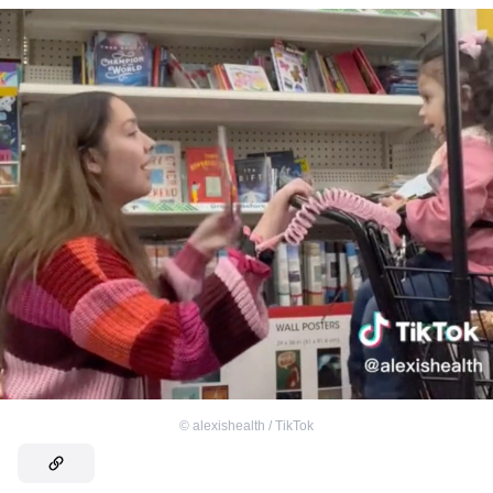
©
alexishealth / TikTok