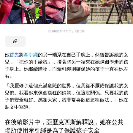
©
alexishealth / TikTok
她
首先
將
牽引繩
的另一端系在自己手腕上，然後告訴她的女
兒，「把你的手給我」，接著將另一端夾在她蹣跚學步的孩
子身上。她繼續購物，而牽引繩則確保她的孩子一直在她左
右。
「我厭倦了這個充滿危險的世界，但我從不厭倦保護我的女
兒們。我看起來像個瘋狂的媽媽，但這沒關係。只要我的孩
子們安全就好。感謝大家，我非常喜歡這這種做法，」她在
貼文中寫道。
在後續影片中，亞歷克西斯解釋說，她在公共
場所使用牽引繩是為了保護孩子安全