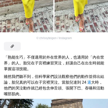
©
chrissyteigen / Instagram
「熟能生巧」不僅適用於外在世界的人，也適用於「內在世
界」的人。胎兒在子宮裡練習哭泣，好讓自己在出生時就能
掌握這項技能。
雖然我們聽不到，但科學家們設法觀察他們的動作並得出結
論，胎兒真的可以在子宮裡哭泣。當胎兒達到 24
週
大時，
他們的哭泣動作就已經包含伸舌頭、張開下巴、吞嚥和活動
嘴部肌肉。