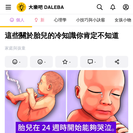
個人
新
心理學
小技巧與小訣竅
女孩小物
這些關於胎兒的冷知識你肯定不知道
家庭與孩童
-
-
-
-