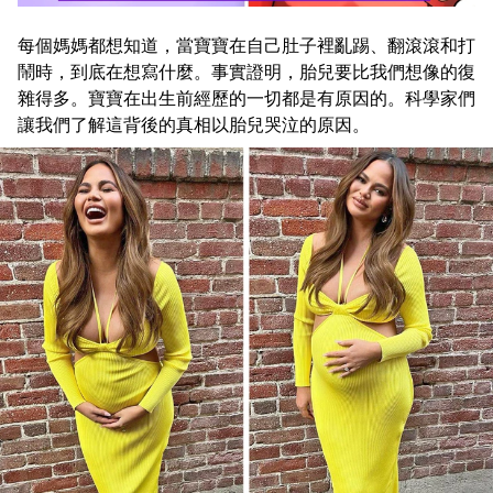
每個媽媽都想知道，當寶寶在自己肚子裡亂踢、翻滾滾和打
鬧時，到底在想寫什麼。事實證明，胎兒要比我們想像的復
雜得多。寶寶在出生前經歷的一切都是有原因的。科學家們
讓我們了解這背後的真相以胎兒哭泣的原因。