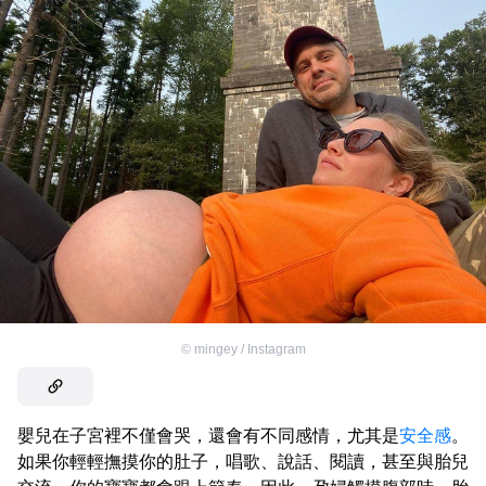
©
mingey / Instagram
嬰兒在子宮裡不僅會哭，還會有不同感情，尤其是
安全感
。
如果你輕輕撫摸你的肚子，唱歌、說話、閱讀，甚至與胎兒