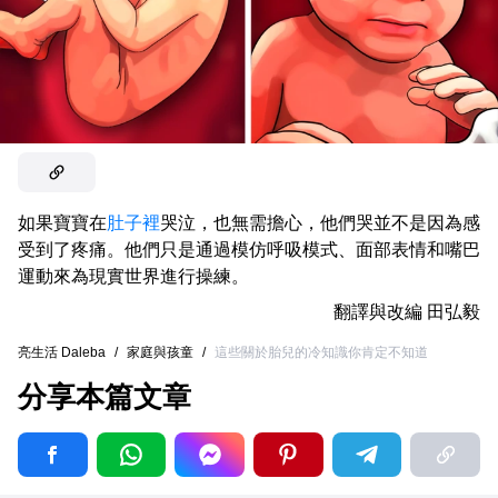
如果寶寶在
肚子裡
哭泣，也無需擔心，他們哭並不是因為感
受到了疼痛。他們只是通過模仿呼吸模式、面部表情和嘴巴
運動來為現實世界進行操練。
翻譯與改編
田弘毅
亮生活 Daleba
/
家庭與孩童
/
這些關於胎兒的冷知識你肯定不知道
分享本篇文章