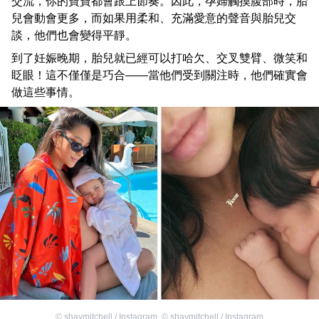
交流，你的寶寶都會跟上節奏。因此，孕婦觸摸腹部時，胎
兒會動會更多，而如果用柔和、充滿愛意的聲音與胎兒交
談，他們也會變得平靜。
到了妊娠晚期，胎兒就已經可以打哈欠、交叉雙臂、微笑和
眨眼！這不僅僅是巧合——當他們受到關注時，他們確實會
做這些事情。
©
shaymitchell / Instagram
,
©
shaymitchell / Instagram