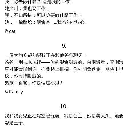
我：你去做什麼？ 這是我的工作！
她尖叫：我也要工作！
我，不知所措：所以你要做什麼工作？
她，一臉尷尬：我會是......我爸的小甜心。
© cat
9.
一個大約 6 歲的男孩正在和他爸爸聊天：
爸爸：別去水坑裡——你的腳會濕透的。向兩邊看，否則汽
車可能會撞到你。不要爬上柵欄，你可能會跌倒。別跳下甲
板，你會摔斷腿的。
男孩：爸爸，你是個膽小鬼！
© Family
10.
我和我女兒正在浴室裡玩耍。我是公主，她是美人魚。她要
嫁給王子。