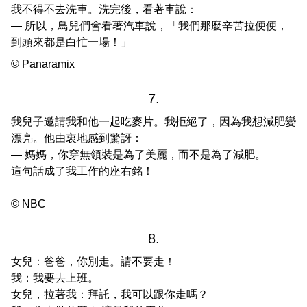
我不得不去洗車。洗完後，看著車說：
— 所以，鳥兒們會看著汽車說，「我們那麼辛苦拉便便，
到頭來都是白忙一場！」
© Panaramix
7.
我兒子邀請我和他一起吃麥片。我拒絕了，因為我想減肥變
漂亮。他由衷地感到驚訝：
— 媽媽，你穿無領裝是為了美麗，而不是為了減肥。
這句話成了我工作的座右銘！
© NBC
8.
女兒：爸爸，你別走。請不要走！
我：我要去上班。
女兒，拉著我：拜託，我可以跟你走嗎？