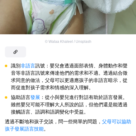
©
Walaa Khaleel / Unsplash
識別
非語言
訊號：嬰兒會透過面部表情、身體動作和聲
音等非語言訊號來傳達他們的需求和不適。透過結合徵
求同意的做法，父母可以更適應孩子的非語言暗示，從
而促進對孩子需求和情感的深入理解。
協助語言
發展
：從小與嬰兒進行對話有助於語言發展。
雖然嬰兒可能不理解大人所說的話，但他們還是能透過
接觸語言、語調和語調變化中受益。
透過不斷地和孩子交談，問一些簡單的問題，
父母可以協助
孩子發展語言技能
。