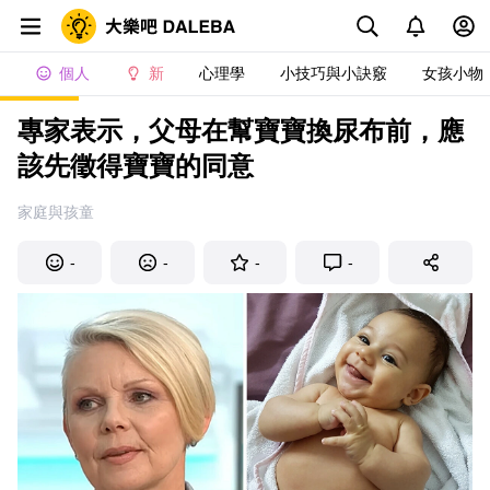
個人
新
心理學
小技巧與小訣竅
女孩小物
專家表示，父母在幫寶寶換尿布前，應
該先徵得寶寶的同意
家庭與孩童
-
-
-
-