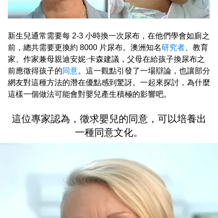
新生兒通常需要每 2-3 小時換一次尿布，在他們學會如廁之
前，總共需要更換約 8000 片尿布。澳洲知名
研究者
、教育
家、作家兼母親迪安妮·卡森建議，父母在給孩子換尿布之
前應徵得孩子的
同意
。這一觀點引發了一場辯論，也讓部分
網友對這種方法的潛在優點感到驚訝。一起來探討，為什麼
這樣一個做法可能會對嬰兒產生積極的影響吧。
這位專家認為，徵求嬰兒的同意，可以培養出
一種同意文化。