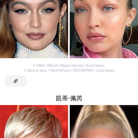
©
MBS / MEGA / Mega Agency / East News
,
©
face to face / FaceToFace / REPORTER / East News
凱蒂·佩芮