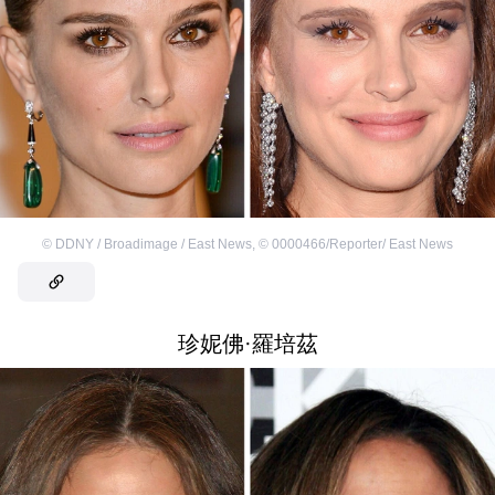
©
DDNY / Broadimage / East News
,
©
0000466/Reporter/ East News
珍妮佛·羅培茲