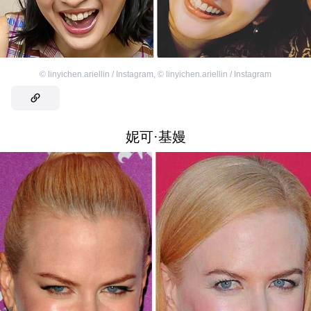
©
linyichen.ariellin / Instagram
,
©
linyichen.ariellin / Instagram
妮可·基嫚