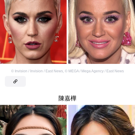
©
Invision / Invision / East News
,
©
MEGA / Mega Agency / East News
陳嘉樺