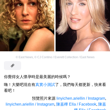
©
East News
,
©
CJ Contino / Everett Collection / East News
你覺得女人懷孕時是最美麗的時候嗎？
嗨！大樂吧現在有
真實小測試
了，我們每天都更新，快來看
看吧！
預覽照片來源
linyichen.ariellin / Instagram
,
linyichen.ariellin / Instagram
,
陳嘉樺 Ella / Facebook
,
陳嘉