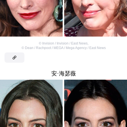
©
Invision / Invision / East News
,
©
Dean / Rachpoot / MEGA / Mega Agency / East News
安·海瑟薇