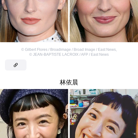
©
Gilbert Flores / Broadimage / Broad Image / East News
,
©
JEAN-BAPTISTE LACROIX / AFP / East News
林依晨