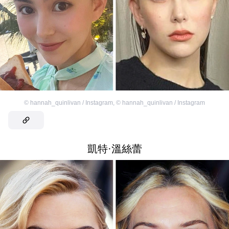
©
hannah_quinlivan / Instagram
,
©
hannah_quinlivan / Instagram
凱特·溫絲蕾