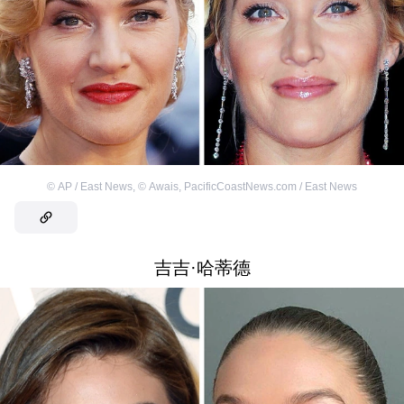
©
AP / East News
,
©
Awais, PacificCoastNews.com / East News
吉吉·哈蒂德