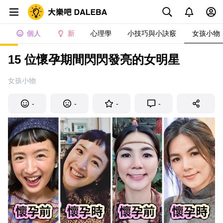
個人
新
心理學
小技巧與小訣竅
女孩小物
15 位懷孕期間閃閃發亮的女明星
女孩小物
-
-
-
-