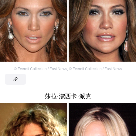
©
Everett Collection / East News
,
©
Everett Collection / East News
莎拉·潔西卡·派克