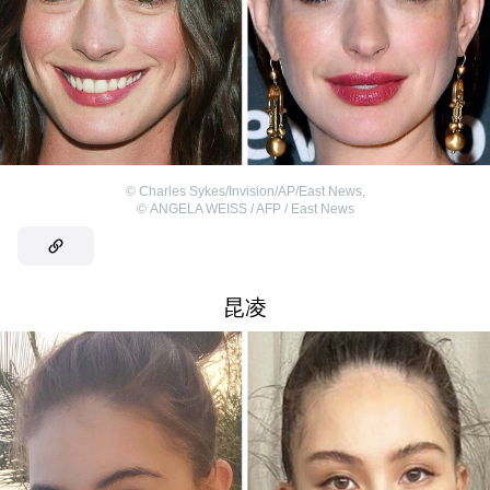
©
Charles Sykes/Invision/AP/East News
,
©
ANGELA WEISS / AFP / East News
昆凌