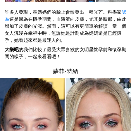
許多人發現，準媽媽們的臉上會散發出一種光芒。科學家
認
為
這是因為在懷孕期間，血液流向皮膚，尤其是臉部，由此
增加了皮膚的光澤。然而，這可以有更簡單的解讀：當一個
女人沉浸在幸福中時，無論她是計劃成為媽媽還是已經懷
孕，她看起來都是最迷人的。
大樂吧
的我們比較了最受大眾喜歡的女明星懷孕前和懷孕期
間的樣子，一起來看看吧！
蘇菲·特納