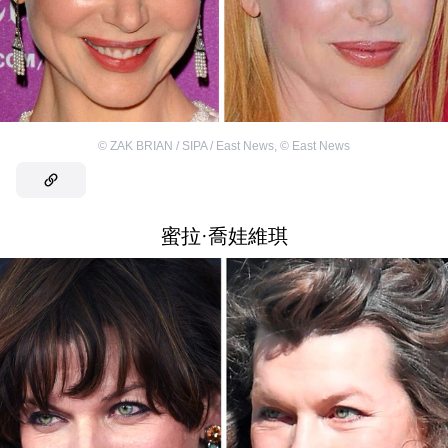
©
ZAK BRIAN / SIPA / East News
,
©
East News
蜜拉·喬娃維琪