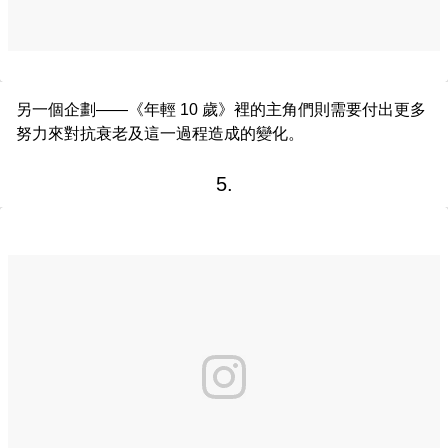
另一個企劃——《年輕 10 歲》裡的主角們則需要付出更多
努力來對抗衰老及這一過程造成的變化。
5.