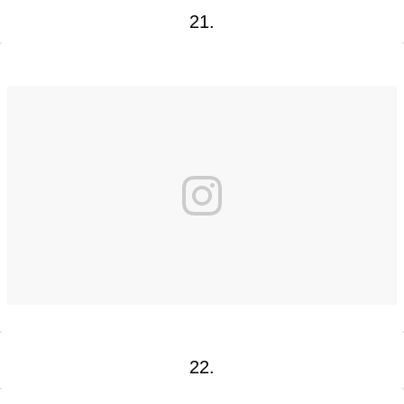
21.
22.