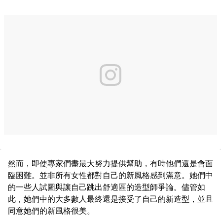
然而，即使專家們盡最大努力提供幫助，有時他們還是會面
臨困難。並非所有女性都對自己的新風格感到滿意。她們中
的一些人試圖與讓自己跳出舒適區的造型師爭論。儘管如
此，她們中的大多數人最終還是接受了自己的新造型，並且
同意她們的新風格很美。