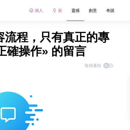
個人
新
靈感
創意
奇蹟
美容流程，只有真正的專
確操作» 的留言
取得通知