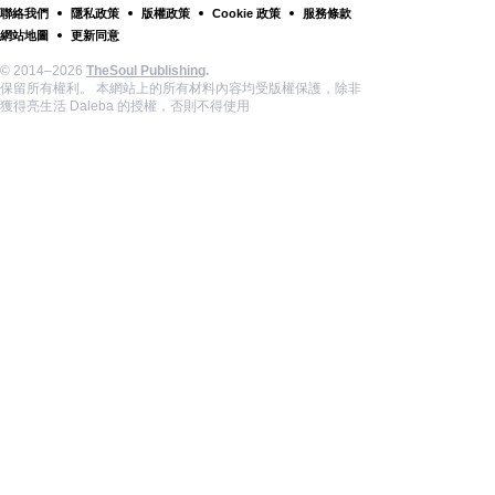
聯絡我們
隱私政策
版權政策
Cookie 政策
服務條款
網站地圖
更新同意
© 2014–2026
TheSoul Publishing
.
保留所有權利。 本網站上的所有材料內容均受版權保護，除非
獲得亮生活 Daleba 的授權，否則不得使用