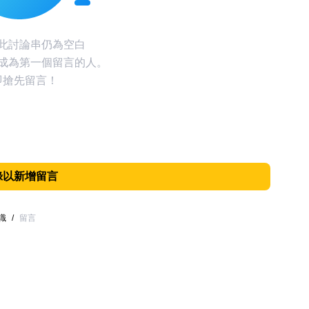
此討論串仍為空白
成為第一個留言的人。
即搶先留言！
錄以新增留言
識
/
留言