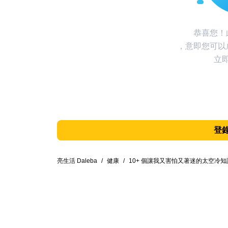
恭喜您！
，意即您可以
立
登
亮生活 Daleba
/
健康
/
10+ 個讓我又害怕又著迷的太空冷知