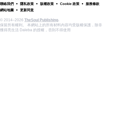
聯絡我們
隱私政策
版權政策
Cookie 政策
服務條款
網站地圖
更新同意
© 2014–2026
TheSoul Publishing
.
保留所有權利。 本網站上的所有材料內容均受版權保護，除非
獲得亮生活 Daleba 的授權，否則不得使用