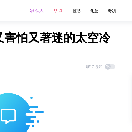
個人
新
靈感
創意
奇蹟
讓我又害怕又著迷的太空冷
取得通知