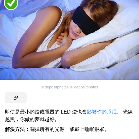
©
depositphotos
,
©
depositphotos
即使是最小的燈或電器的 LED 燈也會
影響你的睡眠
。 光線
越黑，你做的夢就越好。
解決方法：
關掉所有的光源，或戴上睡眠眼罩。