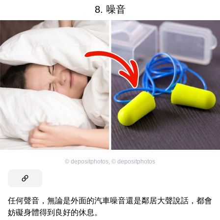
8. 噪音
©
depositphotos
,
©
depositphotos
任何聲音，無論是外面的汽車噪音還是鄰居大聲說話，都會
妨礙身體得到良好的休息。