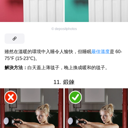
©
depositphotos
雖然在溫暖的環境中入睡令人愉快，但睡眠
最佳溫度
是 60-
75°F (15-23°C)。
解決方法：
白天蓋上薄毯子，晚上換成暖和的毯子。
11. 鍛鍊