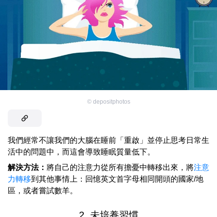
©
depositphotos
我們經常不讓我們的大腦在睡前「重啟」並停止思考日常生
活中的問題中，而這會導致睡眠質量低下。
解決方法：
將自己的注意力從所有擔憂中轉移出來，將
注意
力轉移
到其他事情上：回憶英文首字母相同開頭的國家/地
區，或者嘗試數羊。
2. 未培養習慣