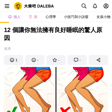
個人
新
心理學
小技巧與小訣竅
女孩小物
12 個讓你無法擁有良好睡眠的驚人原
因
健康
1
-
-
-