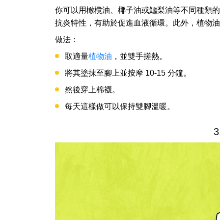
你可以用橄欖油、椰子油或鱷梨油等不同種類的
抗炎特性，有助於促進血液循環。此外，植物油
做法：
取適量
植物油
，並雙手搓熱。
將其塗抹至腳上並按摩 10-15 分鐘。
然後穿上棉襪。
每天這樣做可以保持雙腳溫暖。