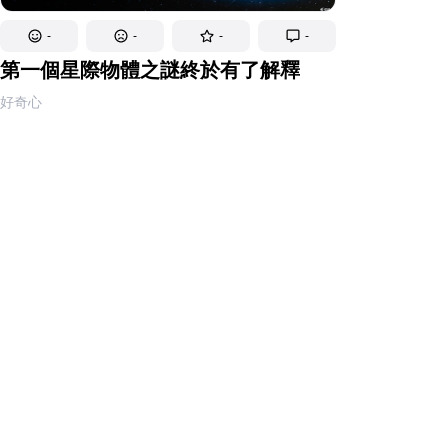
-
-
-
-
第一個星際物體之謎終於有了解釋
好奇心