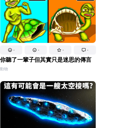
-
-
-
-
你聽了一輩子但其實只是迷思的傳言
動物