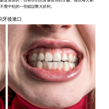
數是無害的，但有些仍然會傷害你的牙齒。雖然每天刷
不覺中犯的一些錯誤弊大於利。
 刷牙後漱口