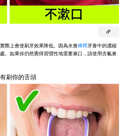
實際上會使刷牙效果降低。因為水會
稀釋
牙膏中的濃縮
處。如果你仍然覺得習慣性地需要漱口，請使用含氟漱
你沒有刷你的舌頭