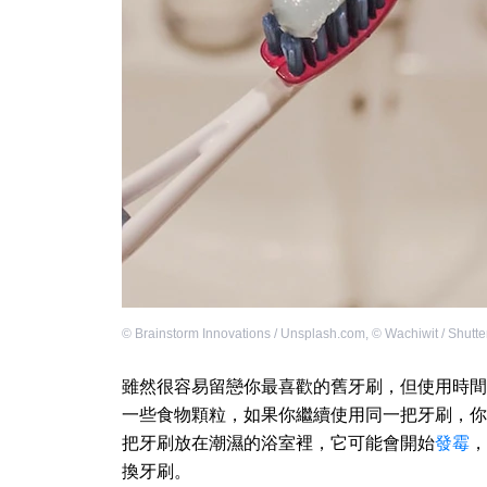
©
Brainstorm Innovations / Unsplash.com
,
©
Wachiwit / Shutt
雖然很容易留戀你最喜歡的舊牙刷，但使用時間
一些食物顆粒，如果你繼續使用同一把牙刷，你
把牙刷放在潮濕的浴室裡，它可能會開始
發霉
，
換牙刷。