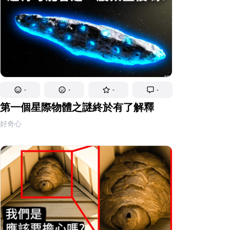
-
-
-
-
第一個星際物體之謎終於有了解釋
好奇心