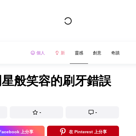
個人
新
靈感
創意
奇蹟
明星般笑容的刷牙錯誤
-
-
Facebook 上分享
在 Pinterest 上分享