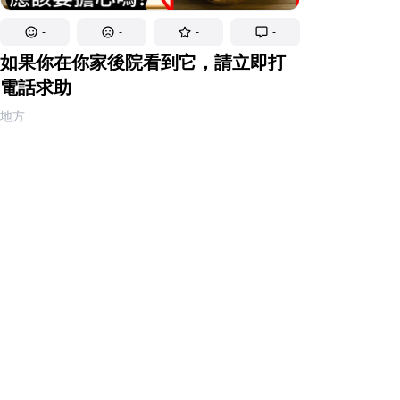
-
-
-
-
如果你在你家後院看到它，請立即打
電話求助
地方