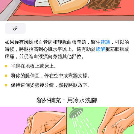
如果你有蜘蛛狀血管病和靜脈曲張問題，醫生
建議
，可以的
時候，將腿抬高到心臟水平以上。這有助於
緩解
腿部腫脹或
疼痛，並促進血液流向身體其他部位。
平躺在地板上或床上。
將你的腿伸直，停在空中或靠牆支撐。
保持這個姿勢幾分鐘，然後將腿放下。
額外補充：用冷水洗腳