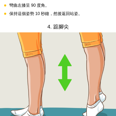
彎曲左膝呈 90 度角。
保持這個姿勢 10 秒鐘，然後返回站姿。
4. 踮腳尖