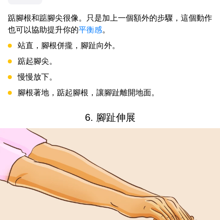
踮腳根和踮腳尖很像。只是加上一個額外的步驟，這個動作
也可以協助提升你的
平衡感
。
站直，腳根併攏，腳趾向外。
踮起腳尖。
慢慢放下。
腳根著地，踮起腳根，讓腳趾離開地面。
6. 腳趾伸展