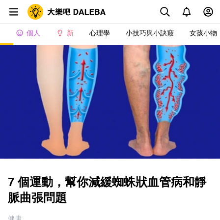
個人
新
心理學
小技巧與小訣竅
女孩小物
7 個運動，幫你減緩蜘蛛狀血管病和靜
脈曲張問題
健康