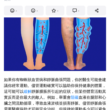
-
-
-
-
如果你有蜘蛛狀血管病和靜脈曲張問題，你的醫生可能會建
議你經常運動。儘管運動確實可以協助你保持健康的體重，
這可能可以
緩解
靜脈腫脹所引起的症狀，但某些體育活動其
實反而是你最大的敵人。例如，舉重會
阻礙
血液在腿部和心
臟之間流動循環，導致血液淤積並損害靜脈。儘管靜脈曲張
需要醫療協助才可能完全治好，但規律的運動多少可以避免