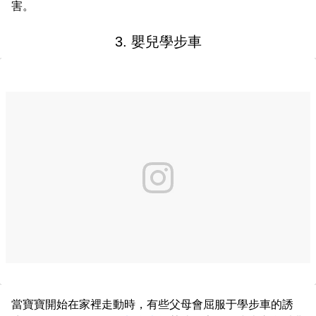
害。
3. 嬰兒學步車
當寶寶開始在家裡走動時，有些父母會屈服于學步車的誘