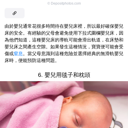
©
Depositphotos.com
由於嬰兒通常花很多時間待在嬰兒床裡，所以最好確保嬰兒
床的安全。有經驗的父母會避免使用下拉式圍欄嬰兒床，因
為他們知道，這種嬰兒床的導軌可能會滑出軌道，在床墊和
嬰兒床之間產生空隙。如果發生這種情況，寶寶便可能會受
傷或
窒息
。當父母意識到這種危險並選擇經典的無滑軌嬰兒
床時，便能預防這種問題。
6. 嬰兒用毯子和枕頭