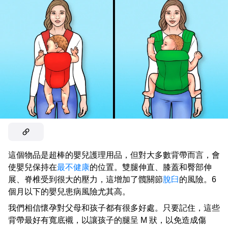
這個物品是超棒的嬰兒護理用品，但對大多數背帶而言，會
使嬰兒保持在
最不健康
的位置。雙腿伸直、膝蓋和臀部伸
展、脊椎受到很大的壓力，這增加了髖關節
脫臼
的風險。6
個月以下的嬰兒患病風險尤其高。
我們相信懷孕對父母和孩子都有很多好處。只要記住，這些
背帶最好有寬底襯，以讓孩子的腿呈 M 狀，以免造成傷