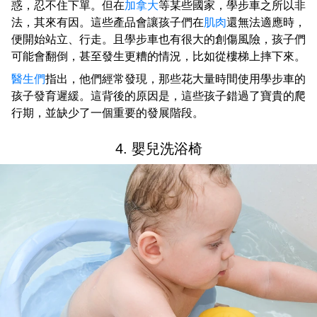
惑，忍不住下單。但在
加拿大
等某些國家，學步車之所以非
法，其來有因。這些產品會讓孩子們在
肌肉
還無法適應時，
便開始站立、行走。且學步車也有很大的創傷風險，孩子們
可能會翻倒，甚至發生更糟的情況，比如從樓梯上摔下來。
醫生們
指出，他們經常發現，那些花大量時間使用學步車的
孩子發育遲緩。這背後的原因是，這些孩子錯過了寶貴的爬
行期，並缺少了一個重要的發展階段。
4. 嬰兒洗浴椅