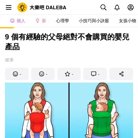
個人
新
心理學
小技巧與小訣竅
女孩小物
9 個有經驗的父母絕對不會購買的嬰兒
產品
健康
-
-
-
-