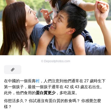
©
Depositphotos.com
在中國的一個長壽
村
，人們注意到他們通常在 27 歲時生下
第一個孩子，最後一個孩子通常在 42 或 43 歲左右出生。
此外，他們食用的
蛋白質更少
，多吃蔬菜。
你想活多久？ 你試過沒有蛋白質的飲食嗎？ 你感覺怎麼
樣？