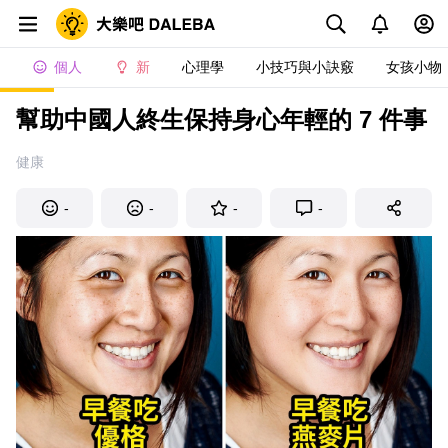
個人
新
心理學
小技巧與小訣竅
女孩小物
幫助中國人終生保持身心年輕的 7 件事
健康
-
-
-
-