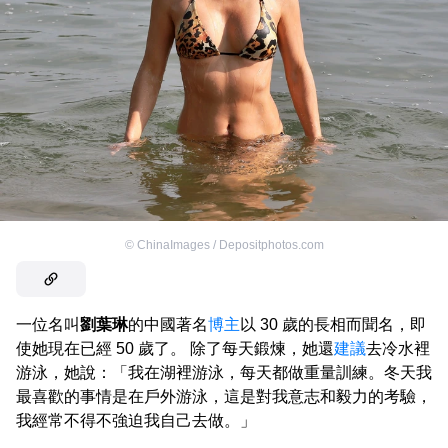
©
ChinaImages / Depositphotos.com
一位名叫
劉葉琳
的中國著名
博主
以 30 歲的長相而聞名，即
使她現在已經 50 歲了。 除了每天鍛煉，她還
建議
去冷水裡
游泳，她說：「我在湖裡游泳，每天都做重量訓練。冬天我
最喜歡的事情是在戶外游泳，這是對我意志和毅力的考驗，
我經常不得不強迫我自己去做。」