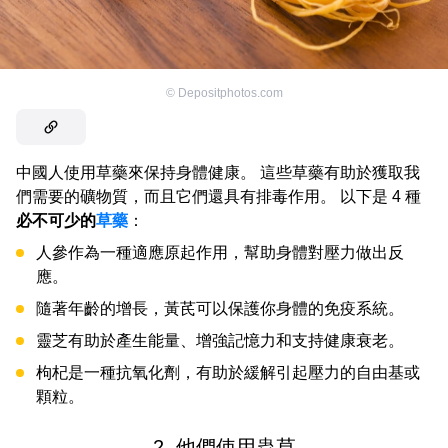
©
Depositphotos.com
中國人使用草藥來保持身體健康。 這些草藥有助於獲取我
們需要的礦物質，而且它們還具有排毒作用。 以下是 4 種
必不可少的
草藥
：
人參作為一種適應原起作用，幫助身體對壓力做出反
應。
隨著年齡的增長，黃芪可以保護你身體的免疫系統。
靈芝有助於產生能量、增強記憶力和支持健康衰老。
枸杞是一種抗氧化劑，有助於緩解引起壓力的自由基或
顆粒。
2. 他們使用蟲草