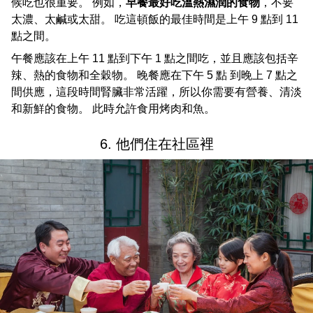
候吃也很重要。 例如，
早餐最好吃溫熱濕潤的食物
，不要
太濃、太鹹或太甜。 吃這頓飯的最佳時間是上午 9 點到 11
點之間。
午餐應該在上午 11 點到下午 1 點之間吃，並且應該包括辛
辣、熱的食物和全穀物。 晚餐應在下午 5 點 到晚上 7 點之
間供應，這段時間腎臟非常活躍，所以你需要有營養、清淡
和新鮮的食物。 此時允許食用烤肉和魚。
6. 他們住在社區裡