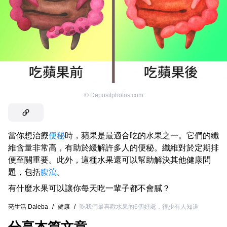
©
Depositphotos.com
當你想治療
便秘
時，蘋果是最適合吃的水果之一。它們的纖
維含量非常高，有助於緩解許多人的便秘。纖維對於定期排
便至關重要。此外，這種水果還可以幫助解決其他健康問
題，包括
腹瀉
。
有什麼水果可以讓你每天吃一輩子都不會膩？
亮生活 Daleba
/
健康
/
吃我們最喜歡水果的6個好處，很少有人知道
分享本篇文章