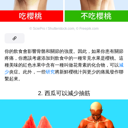
©
SciePro / Shutterstock.com
,
©
Freepik.com
你的飲食會影響骨骼和關節的強度。因此，如果你患有關節
疼痛，你應該考慮添加到飲食中的一種常見水果是櫻桃。這
種美味的紅色水果中含有一種叫做花青素的化合物，可以
減
少
炎症。此外，一些
研究
將新鮮櫻桃汁與更少的痛風發作聯
繫起來。
2. 西瓜可以減少抽筋