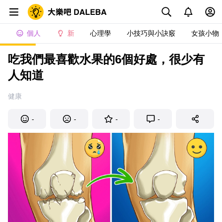
個人
新
心理學
小技巧與小訣竅
女孩小物
吃我們最喜歡水果的6個好處，很少有
人知道
健康
-
-
-
-