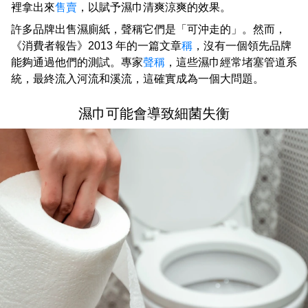
裡拿出來
售賣
，以賦予濕巾清爽涼爽的效果。
許多品牌出售濕廁紙，聲稱它們是「可沖走的」。然而，
《消費者報告》2013 年的一篇文章
稱
，沒有一個領先品牌
能夠通過他們的測試。專家
聲稱
，這些濕巾經常堵塞管道系
統，最終流入河流和溪流，這確實成為一個大問題。
濕巾可能會導致細菌失衡