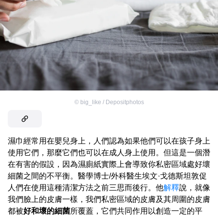
©
big_like / Depositphotos
濕巾經常用在嬰兒身上，人們認為如果他們可以在孩子身上
使用它們，那麼它們也可以在成人身上使用。但這是一個潛
在有害的假設，因為濕廁紙實際上會導致你私密區域處好壞
細菌之間的不平衡。醫學博士/外科醫生埃文·戈德斯坦敦促
人們在使用這種清潔方法之前三思而後行。他
解釋
說，就像
我們臉上的皮膚一樣，我們私密區域的皮膚及其周圍的皮膚
都被
好和壞的細菌
所覆蓋，它們共同作用以創造一定的平