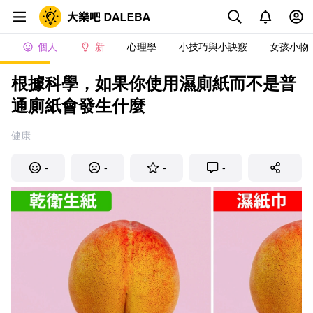
個人
新
心理學
小技巧與小訣竅
女孩小物
根據科學，如果你使用濕廁紙而不是普
通廁紙會發生什麼
健康
-
-
-
-