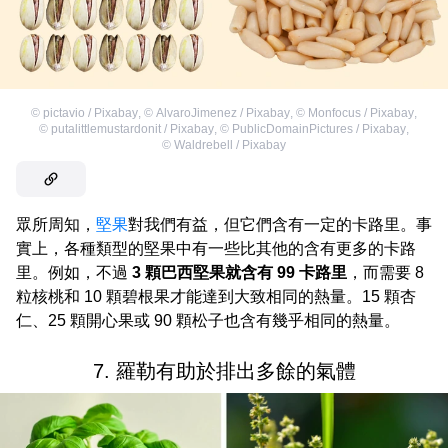
©
pictavio / Pixabay
,
©
AlvaroJimenez / Pixabay
,
©
Monfocus / Pixabay
,
©
putalittlemustardonit / Pixabay
,
©
PublicDomainPictures / Pixabay
,
©
Waldrebell / Pixabay
眾所周知，
堅果
對我們有益，但它們含有一定的卡路里。事
實上，各種類型的堅果中有一些比其他的含有更多的卡路
里。例如，不過
3 顆巴西堅果就含有 99 卡路里
，而需要 8
粒核桃和 10 顆碧根果才能達到大致相同的熱量。15 顆杏
仁、25 顆開心果或 90 顆松子也含有幾乎相同的熱量。
7. 羅勒有助於排出多餘的氣體