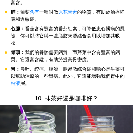
富含。
肺：
葡萄
含有
一種叫做
原花青素
的物質，有助於治療哮
喘和過敏症。
心臟：
番茄含有豐富的番茄紅素，可降低患心髒病的風
險。你可以將它與一些脂肪來源結合食用以增加其吸
收。
骨頭：
我們的骨骼需要鈣質，而芹菜中含有豐富的鈣
質。它還富含錳，有助於提高骨密度。
胃：
晨吐、絞痛、腹瀉、腸易激綜合症和噁心是生薑可
以幫助治療的一些胃病。此外，它還能增強我們胃中的
粘液
層。
10. 抹茶好還是咖啡好？