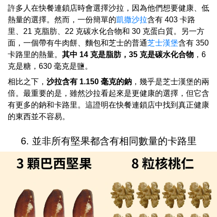
許多人在快餐連鎖店時會選擇沙拉，因為他們想要健康、低
熱量的選擇。然而，一份簡單的
凱撒沙拉
含有 403 卡路
里、21 克脂肪、22 克碳水化合物和 30 克蛋白質。另一方
面，一個帶有牛肉餅、麵包和芝士的普通
芝士漢堡
含有 350
卡路里的熱量。
其中 14 克是脂肪，35 克是碳水化合物
，6
克是糖，630 毫克是鹽。
相比之下，
沙拉含有 1.150 毫克的鈉
，幾乎是芝士漢堡的兩
倍。最重要的是，雖然沙拉看起來是更健康的選擇，但它含
有更多的鈉和卡路里。這證明在快餐連鎖店中找到真正健康
的東西並不容易。
6. 並非所有堅果都含有相同數量的卡路里