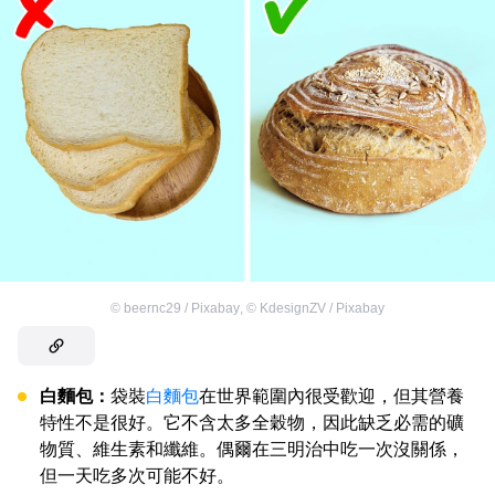
©
beernc29 / Pixabay
,
©
KdesignZV / Pixabay
白麵包：
袋裝
白麵包
在世界範圍內很受歡迎，但其營養
特性不是很好。它不含太多全穀物，因此缺乏必需的礦
物質、維生素和纖維。偶爾在三明治中吃一次沒關係，
但一天吃多次可能不好。