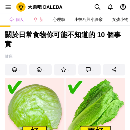
個人
新
心理學
小技巧與小訣竅
女孩小物
關於日常食物你可能不知道的 10 個事
實
健康
-
-
-
-