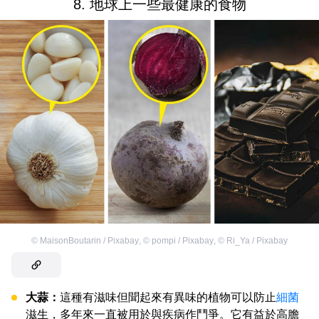
8. 地球上一些最健康的食物
©
MaisonBoutarin / Pixabay
,
©
pompi / Pixabay
,
©
Ri_Ya / Pixabay
大蒜：
這種有滋味但聞起來有異味的植物可以防止
細菌
滋生，多年來一直被用於與疾病作鬥爭。它有益於高膽