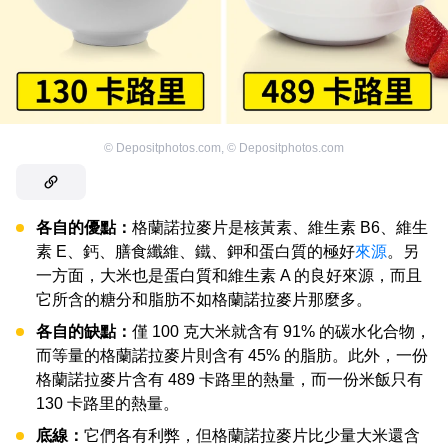
©
Depositphotos.com
,
©
Depositphotos.com
各自的優點：
格蘭諾拉麥片是核黃素、維生素 B6、維生
素 E、鈣、膳食纖維、鐵、鉀和蛋白質的極好
來源
。另
一方面，大米也是蛋白質和維生素 A 的良好來源，而且
它所含的糖分和脂肪不如格蘭諾拉麥片那麼多。
各自的缺點：
僅 100 克大米就含有 91% 的碳水化合物，
而等量的格蘭諾拉麥片則含有 45% 的脂肪。此外，一份
格蘭諾拉麥片含有 489 卡路里的熱量，而一份米飯只有
130 卡路里的熱量。
底線：
它們各有利弊，但格蘭諾拉麥片比少量大米還含