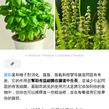
©
monicore / Pixabay
,
©
pisauikan / Pixabay
羅勒
葉和種子對消化、腹脹、脹氣和痙攣等腸道問題有奇
效。它的作用是
幫助有益細菌在腸道中生長
，並減少引起問
題的有害細菌。最顯而易見的使用方法是將它添加到你的食
物中，但你也可以稀釋進一些精油裡，並在每餐後用它按摩
你的腹部。