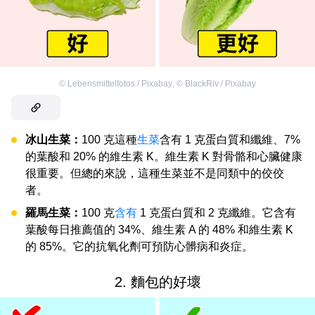
©
Lebensmittelfotos / Pixabay
,
©
BlackRiv / Pixabay
冰山生菜：
100 克這種
生菜
含有 1 克蛋白質和纖維、7%
的葉酸和 20% 的維生素 K。維生素 K 對骨骼和心臟健康
很重要。但總的來說，這種生菜並不是同類中的佼佼
者。
羅馬生菜：
100 克
含有
1 克蛋白質和 2 克纖維。它含有
葉酸每日推薦值的 34%、維生素 A 的 48% 和維生素 K
的 85%。它的抗氧化劑可預防心髒病和炎症。
2. 麵包的好壞