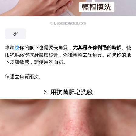
©
Depositphotos.com
專家
說
你的腋下也需要去角質，
尤其是在你剃毛的時候
。使
用絲瓜絡塗抹身體磨砂膏，然後輕輕去除角質。如果你的腋
下皮膚敏感，請使用洗面奶。
每週去角質兩次。
6. 用抗菌肥皂洗臉