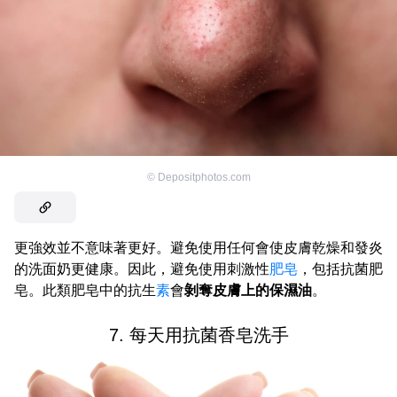
©
Depositphotos.com
更強效並不意味著更好。避免使用任何會使皮膚乾燥和發炎
的洗面奶更健康。因此，避免使用刺激性
肥皂
，包括抗菌肥
皂。此類肥皂中的抗生
素
會
剝奪皮膚上的保濕油
。
7. 每天用抗菌香皂洗手