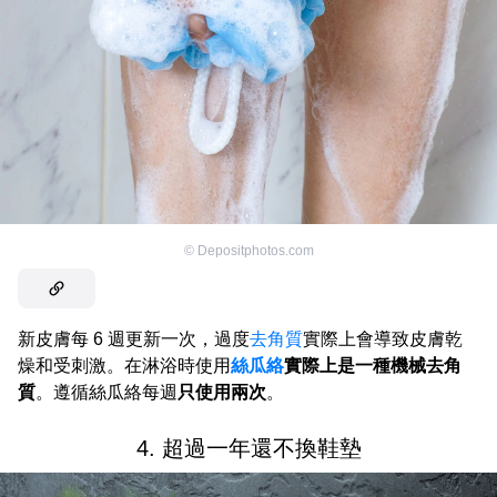
©
Depositphotos.com
新皮膚每 6 週更新一次，過度
去角質
實際上會導致皮膚乾
燥和受刺激。在淋浴時使用
絲瓜絡
實際上是一種機械去角
質
。遵循絲瓜絡每週
只使用兩次
。
4. 超過一年還不換鞋墊