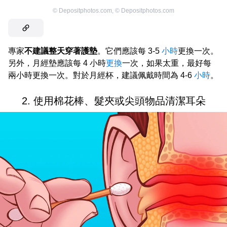
©
Depositphotos.com
,
©
Depositphotos.com
專家
不建議整天穿著護墊
。它們應該每 3-5
小時
更換一次。
另外，月經墊應該每 4 小時
更換
一次，如果太重，最好每
兩小時更換一次。對於月經杯，建議佩戴時間為 4-6
小時
。
2. 使用棉花棒、髮夾或尖頭物品清潔耳朵