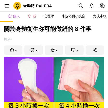
個人
新
心理學
小技巧與小訣竅
女孩小物
關於身體衛生你可能做錯的 8 件事
健康
-
-
-
-