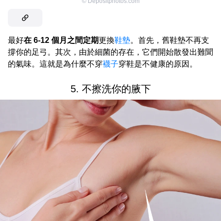
©
Depositphotos.com
最好
在 6-12 個月之間定期
更換
鞋墊
。首先，舊鞋墊不再支
撐你的足弓。其次，由於細菌的存在，它們開始散發出難聞
的氣味。這就是為什麼不穿
襪子
穿鞋是不健康的原因。
5. 不擦洗你的腋下