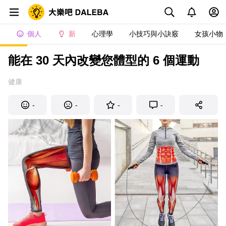
個人
新
心理學
小技巧與小訣竅
女孩小物
能在 30 天內改變您體型的 6 個運動
健康
-
-
-
-