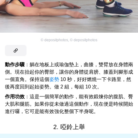
©
depositphotos
,
©
depositphotos
動作步驟
：躺在地板上或瑜伽墊上，曲膝，雙臂放在身體兩
側。現在抬起你的臀部，讓你的身體從肩膀、膝蓋到腳形成
一個直角。保持這個
姿勢
10 秒，好好燃燒一下卡路里，然
後再度回到起始姿勢。做 2 組，每組 10 次。
作用功效
：這是一個簡單的動作，能有效鍛煉你的腹肌、臀
大肌和腿筋。如果你從未做過這個動作，現在便是時候開始
進行囉，它可是能有效強化整個下半身呢。
2. 啞鈴上舉