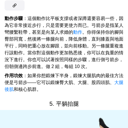
動作步驟
：這個動作比平板支撐或者深蹲還要容易一些，因
為它非常接近步行，只是需要更使力而已。弓箭步是指某人
彎腰繫鞋帶，甚至是向某人求婚的
動作
。你得保持你的腳與
臀部同寬，然後將一條腿向前，降低身體，直到膝蓋與地面
平行，同時把重心放在腳跟，並向前移動。另一條腿重複進
行該動作。當你對這個動作更加熟悉後，你可以在負重的情
況下進行。你也可以試著按照同樣的步驟，進行側弓箭步，
但朝側邊跨步前進。做 2 組，每組 10 次。
作用功效
：如果你想鍛煉下半身，鍛煉大腿肌肉的最佳方法
便是弓箭步——它可以鍛煉臀大肌、大腿、股四頭肌、
大腿
後肌
和核心肌群。
5. 平躺抬腿