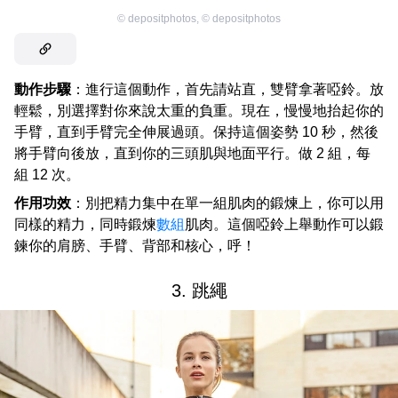
©
depositphotos
,
©
depositphotos
動作步驟
：進行這個動作，首先請站直，雙臂拿著啞鈴。放
輕鬆，別選擇對你來說太重的負重。現在，慢慢地抬起你的
手臂，直到手臂完全伸展過頭。保持這個姿勢 10 秒，然後
將手臂向後放，直到你的三頭肌與地面平行。做 2 組，每
組 12 次。
作用功效
：別把精力集中在單一組肌肉的鍛煉上，你可以用
同樣的精力，同時鍛煉
數組
肌肉。這個啞鈴上舉動作可以鍛
鍊你的肩膀、手臂、背部和核心，呼！
3. 跳繩