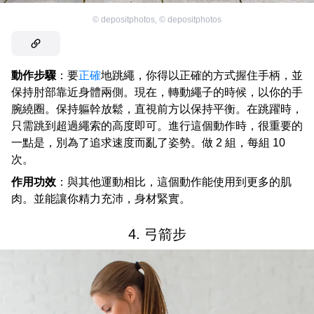
©
depositphotos
,
©
depositphotos
動作步驟
：要
正確
地跳繩，你得以正確的方式握住手柄，並
保持肘部靠近身體兩側。現在，轉動繩子的時候，以你的手
腕繞圈。保持軀幹放鬆，直視前方以保持平衡。在跳躍時，
只需跳到超過繩索的高度即可。進行這個動作時，很重要的
一點是，別為了追求速度而亂了姿勢。做 2 組，每組 10
次。
作用功效
：與其他運動相比，這個動作能使用到更多的肌
肉。並能讓你精力充沛，身材緊實。
4. 弓箭步