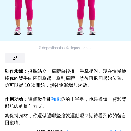
©
depositphotos
,
©
depositphotos
動作步驟
：挺胸站立，肩膀向後推，手掌相對。現在慢慢地
將你的雙手向兩側舉起，舉到肩膀，然後再返回起始位置。
你可以從 10 次開始，然後逐漸增加次數。
作用功效
：這個動作能
強化
你的上半身，也是鍛煉上臂和背
部肌肉的最佳方式。
為保持身材，你還做過哪些強效運動呢？期待看到你的留言
回應唷。