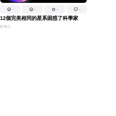
-
-
-
-
12個完美相同的星系困惑了科學家
好奇心