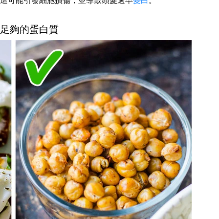
這可能引發細胞損傷，並導致頭髮過早
變白
。
攝取足夠的蛋白質