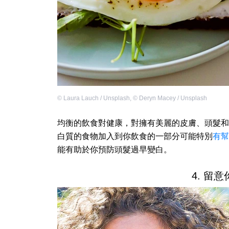
©
Laura Lauch / Unsplash
,
©
Deryn Macey / Unsplash
均衡的飲食對健康，對擁有美麗的皮膚、頭髮和
白質的食物加入到你飲食的一部分可能特別
有幫
能有助於你預防頭髮過早變白。
4. 留