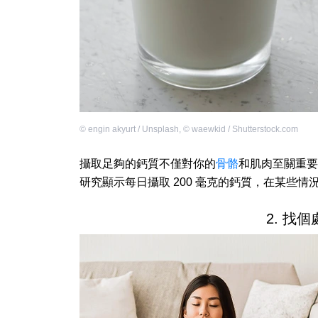
©
engin akyurt / Unsplash
,
©
waewkid / Shutterstock.com
攝取足夠的鈣質不僅對你的
骨骼
和肌肉至關重要
研究顯示每日攝取 200 毫克的鈣質，在某些情
2. 找