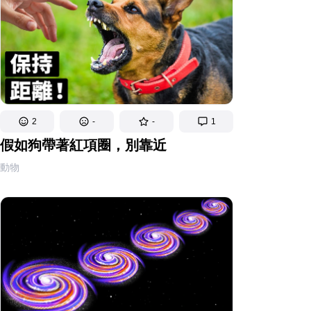
2
-
-
1
假如狗帶著紅項圈，別靠近
動物