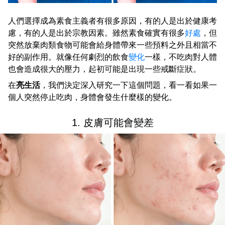
人們選擇成為素食主義者有很多原因，有的人是出於健康考
慮，有的人是出於宗教因素。雖然素食確實有很多
好處
，但
突然放棄肉類食物可能會給身體帶來一些預料之外且相當不
好的副作用。就像任何劇烈的飲食
變化
一樣，不吃肉對人體
也會造成很大的壓力，起初可能是出現一些戒斷症狀。
在
亮生活
，我們決定深入研究一下這個問題，看一看如果一
個人突然停止吃肉，身體會發生什麼樣的變化。
1. 皮膚可能會變差