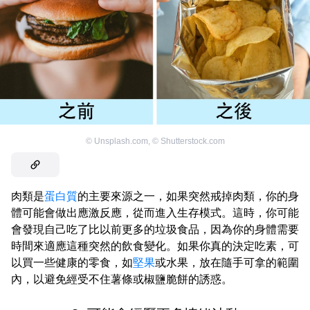
©
Unsplash.com
,
©
Shutterstock.com
肉類是
蛋白質
的主要來源之一，如果突然戒掉肉類，你的身
體可能會做出應激反應，從而進入生存模式。這時，你可能
會發現自己吃了比以前更多的垃圾食品，因為你的身體需要
時間來適應這種突然的飲食變化。如果你真的決定吃素，可
以買一些健康的零食，如
堅果
或水果，放在隨手可拿的範圍
內，以避免經受不住薯條或椒鹽脆餅的誘惑。