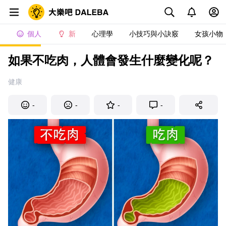
個人
新
心理學
小技巧與小訣竅
女孩小物
如果不吃肉，人體會發生什麼變化呢？
健康
-
-
-
-