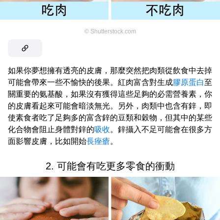
©
Shutterstock.com
如果你夢想擁有透亮的皮膚，那麼突然把肉類從飲食中去掉
可能會帶來一些不愉快的後果。紅肉富含對生成
膠原蛋白
至
關重要的氨基酸，如果沒有獲得這些足夠的必需營養素，你
的皮膚看起來可能會暗淡無光。另外，肉類中也含有鋅，即
使素食者吃了足夠多的富含鋅的豆類和穀物，但其中的某些
化合物會阻止身體對鋅的
吸收
。鋅攝入不足可能會在很多方
面影響皮膚，比如開始
長痤瘡
。
2. 可能會有吃更多零食的衝動