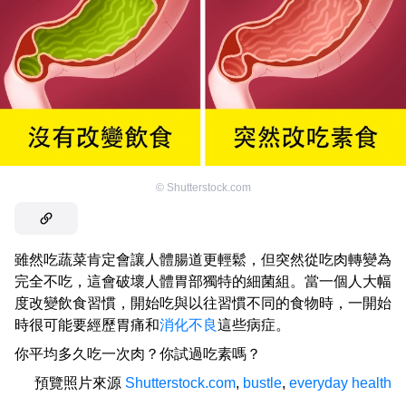
©
Shutterstock.com
雖然吃蔬菜肯定會讓人體腸道更輕鬆，但突然從吃肉轉變為
完全不吃，這會破壞人體胃部獨特的細菌組。當一個人大幅
度改變飲食習慣，開始吃與以往習慣不同的食物時，一開始
時很可能要經歷胃痛和
消化不良
這些病症。
你平均多久吃一次肉？你試過吃素嗎？
預覽照片來源
Shutterstock.com
,
bustle
,
everyday health