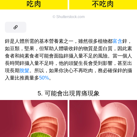
©
Shutterstock.com
鋅是人體所需的基本營養素之一，雖然很多植物都
富含
鋅，
如豆類，堅果，但幫助人體吸收鋅的物質是蛋白質，因此素
食者和純素食者可能會面臨鋅攝入量不足的風險。當一個人
長時間鋅攝入量不足時，他的頭髮生長會受到影響，甚至出
現長期
脫髮
。所以，如果你決心不再吃肉，務必確保鋅的攝
入量比推薦量多
50%
。
5. 可能會出現胃痛現象