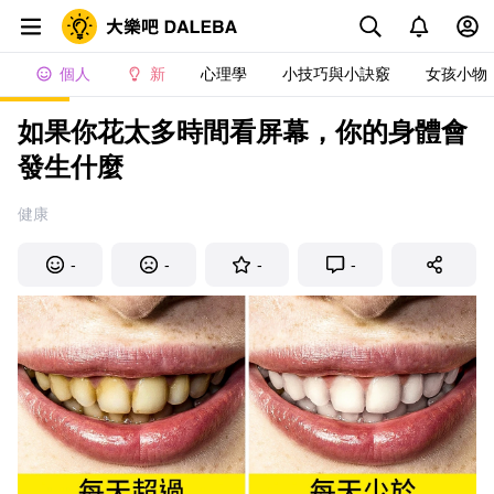
個人
新
心理學
小技巧與小訣竅
女孩小物
如果你花太多時間看屏幕，你的身體會
發生什麼
健康
-
-
-
-