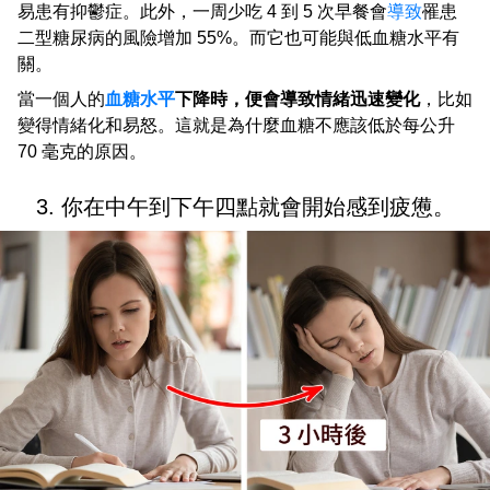
易患有抑鬱症。此外，一周少吃 4 到 5 次早餐會
導致
罹患
二型糖尿病的風險增加 55%。而它也可能與低血糖水平有
關。
當一個人的
血糖水平
下降時，便會導致情緒迅速變化
，比如
變得情緒化和易怒。這就是為什麼血糖不應該低於每公升
70 毫克的原因。
3. 你在中午到下午四點就會開始感到疲憊。