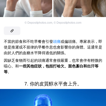
©
Depositphotos.com
,
©
Depositphotos.com
不當的節食和不吃早餐會引發
頭痛
或偏頭痛。專家表示，即
使是推遲或不規律的早餐作息也會影響你的身體。這通常是
由於人們的血糖水平降得過低的關係。
因缺乏食物而引起的頭痛通常會很嚴重，也常會伴有輕微的
噁心。和
一些其他症狀，包括打哈欠、面色蒼白和出汗等
等
。
7. 你的皮質醇水平會上升。