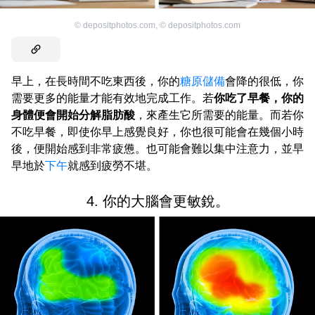
©
depositphotos.com
,
©
depositphotos.com
早上，在長時間不吃東西後，你的
糖原儲備
會降的很低，你
需要更多的能量才能有效地完成工作。若
你吃了早餐，你的
身體便會開始分解脂肪酸
，來產生它所需要的能量。而若你
不吃早餐，即使你早上感覺良好，你也很可能會在幾個小時
後，便開始感到非常疲憊。也可能會難以集中注意力，並早
早地於
下午
就感到疲勞不堪。
4. 你的大腦會更敏銳。