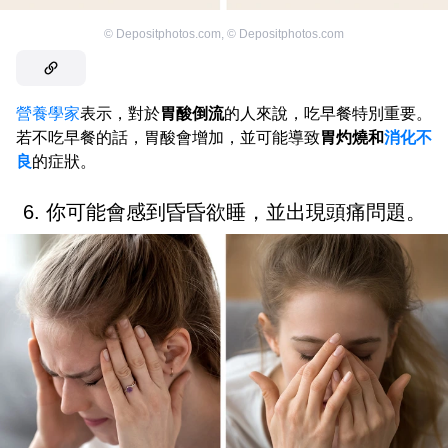
©
Depositphotos.com
,
©
Depositphotos.com
營養學家
表示，對於
胃酸倒流
的人來說，吃早餐特別重要。
若不吃早餐的話，胃酸會增加，並可能導致
胃灼燒和
消化不
良
的症狀。
6. 你可能會感到昏昏欲睡，並出現頭痛問題。