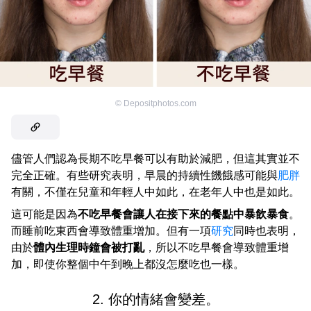
©
Depositphotos.com
儘管人們認為長期不吃早餐可以有助於減肥，但這其實並不
完全正確。有些研究表明，早晨的持續性饑餓感可能與
肥胖
有關，不僅在兒童和年輕人中如此，在老年人中也是如此。
這可能是因為
不吃早餐會讓人在接下來的餐點中暴飲暴食
。
而睡前吃東西會導致體重增加。但有一項
研究
同時也表明，
由於
體內生理時鐘會被打亂
，所以不吃早餐會導致體重增
加，即使你整個中午到晚上都沒怎麼吃也一樣。
2. 你的情緒會變差。